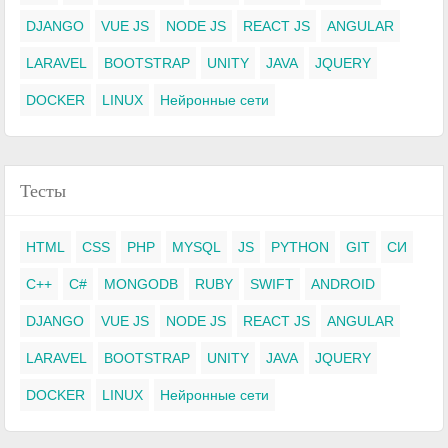
DJANGO
VUE JS
NODE JS
REACT JS
ANGULAR
LARAVEL
BOOTSTRAP
UNITY
JAVA
JQUERY
DOCKER
LINUX
Нейронные сети
Тесты
HTML
CSS
PHP
MYSQL
JS
PYTHON
GIT
СИ
C++
C#
MONGODB
RUBY
SWIFT
ANDROID
DJANGO
VUE JS
NODE JS
REACT JS
ANGULAR
LARAVEL
BOOTSTRAP
UNITY
JAVA
JQUERY
DOCKER
LINUX
Нейронные сети