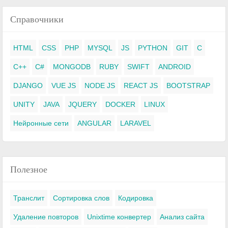
Справочники
HTML
CSS
PHP
MYSQL
JS
PYTHON
GIT
C
C++
C#
MONGODB
RUBY
SWIFT
ANDROID
DJANGO
VUE JS
NODE JS
REACT JS
BOOTSTRAP
UNITY
JAVA
JQUERY
DOCKER
LINUX
Нейронные сети
ANGULAR
LARAVEL
Полезное
Транслит
Сортировка слов
Кодировка
Удаление повторов
Unixtime конвертер
Анализ сайта