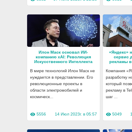
Илон Маск основал ИИ-
«Яндекс» 
компанию xAI: Революция
сервис 
Искусственного Интеллекта
рекламы в
В мире технологий Илон Маск не
Компания «Ян
нуждается в представлении. Его
разработку н
революционные проекты в
который поз
области электромобилей и
рекламу в Te
космическ...
шаг ...
5556
14 Июл 2023г. в 05:57
5049
visibility
visibility