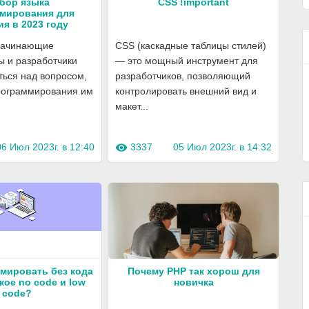
бор языка
CSS !important
мирования для
ия в 2023 году
 начинающие
CSS (каскадные таблицы стилей)
ы и разработчики
— это мощный инструмент для
ться над вопросом,
разработчиков, позволяющий
программирования им
контролировать внешний вид и
макет...
06 Июл 2023г. в 12:40
3337
05 Июл 2023г. в 14:32
visibility
ммировать без кода
Почему PHP так хорош для
кое no code и low
новичка
code?