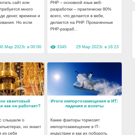
отать сайт или
PHP – основной язык веб-
требуется много
разработки – практически 80%
иде денег, времени и
всего, что делается в вебе,
ования. Но если
делается на PHP. Прокаченные
PHP-разраб...
30 Мар 2023г. в 00:00
3345
29 Мар 2023г. в 18:23
visibility
кое квантовый
Итоги импортозамещения в ИТ:
и как он работает?
падения и взлеты
с слышали о
Какие факторы тормозят
мпьютерах, но знают
импортозамещение в IT-
и из себя
индустрии и как их побороть.