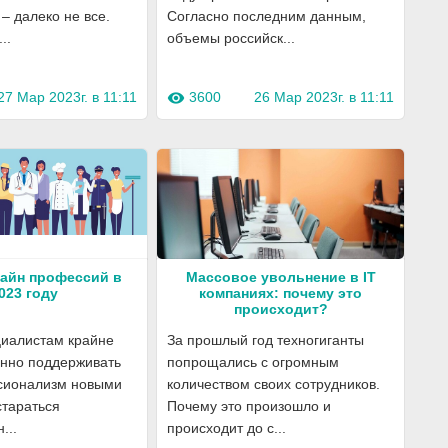
– далеко не все.
Согласно последним дан­ным,
..
объемы рос­сий­ск...
27 Мар 2023г. в 11:11
3600
26 Мар 2023г. в 11:11
visibility
айн профессий в
Массовое увольнение в IT
023 году
компаниях: почему это
происходит?
циалистам крайне
За прошлый год техногиганты
янно поддерживать
попрощались с огромным
сионализм новыми
количеством своих сотрудников.
стараться
Почему это произошло и
...
происходит до с...