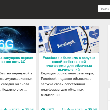
ла запущена первая
Facebook объявила о запуске
ческая сеть 6G
своей собственной
платформы для облачных
вычислений
 был на передовой в
Ведущая социальная сеть мира,
лекоммуникационных
Facebook, недавно объявила о
и сегодня он снова
запуске своей собственной
 Недавно этот ...
платформы для облачных
вычислений. ...
15 Июл 2023г. в 06:59
5209
15 Июл 2023г. в 06:59
visibility