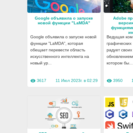
Google объявила о запуске
Adobe пр
новой функции "LaMDA"
версию
функциями
ин
Google объявила о запуске новой
Ведущая ком
функции "LaMDA", которая
графических 
обещает перевести область
радует своих
искусственного интеллекта на
обновлением 
новый ур...
котором бы...
3617
11 Июл 2023г. в 02:29
3950
visibility
visibility