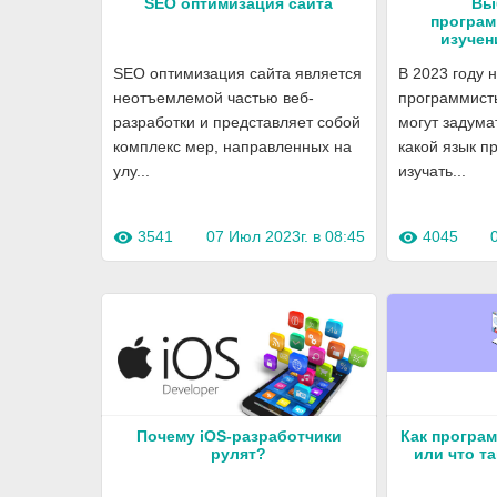
SEO оптимизация сайта
Вы
програм
изучен
SEO оптимизация сайта является
В 2023 году
неотъемлемой частью веб-
программист
разработки и представляет собой
могут задума
комплекс мер, направленных на
какой язык 
улу...
изучать...
3541
07 Июл 2023г. в 08:45
4045
visibility
visibility
Почему iOS-разработчики
Как програ
рулят?
или что та