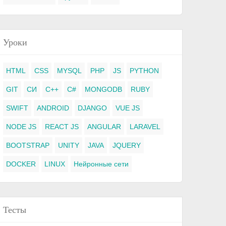
Уроки
HTML
CSS
MYSQL
PHP
JS
PYTHON
GIT
СИ
C++
C#
MONGODB
RUBY
SWIFT
ANDROID
DJANGO
VUE JS
NODE JS
REACT JS
ANGULAR
LARAVEL
BOOTSTRAP
UNITY
JAVA
JQUERY
DOCKER
LINUX
Нейронные сети
Тесты