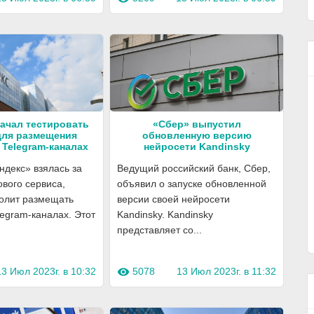
начал тестировать
«Сбер» выпустил
для размещения
обновленную версию
 Telegram-каналах
нейросети Kandinsky
декс» взялась за
Ведущий российский банк, Сбер,
ового сервиса,
объявил о запуске обновленной
волит размещать
версии своей нейросети
legram-каналах. Этот
Kandinsky. Kandinsky
представляет со...
13 Июл 2023г. в 10:32
5078
13 Июл 2023г. в 11:32
visibility