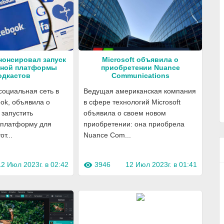
нонсировал запуск
Microsoft объявила о
нной платформы
приобретении Nuance
одкастов
Communications
оциальная сеть в
Ведущая американская компания
ok, объявила о
в сфере технологий Microsoft
 запустить
объявила о своем новом
 платформу для
приобретении: она приобрела
т...
Nuance Com...
12 Июл 2023г. в 02:42
3946
12 Июл 2023г. в 01:41
visibility