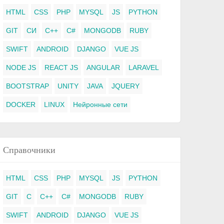
HTML
CSS
PHP
MYSQL
JS
PYTHON
GIT
СИ
C++
C#
MONGODB
RUBY
SWIFT
ANDROID
DJANGO
VUE JS
NODE JS
REACT JS
ANGULAR
LARAVEL
BOOTSTRAP
UNITY
JAVA
JQUERY
DOCKER
LINUX
Нейронные сети
Справочники
HTML
CSS
PHP
MYSQL
JS
PYTHON
GIT
C
C++
C#
MONGODB
RUBY
SWIFT
ANDROID
DJANGO
VUE JS