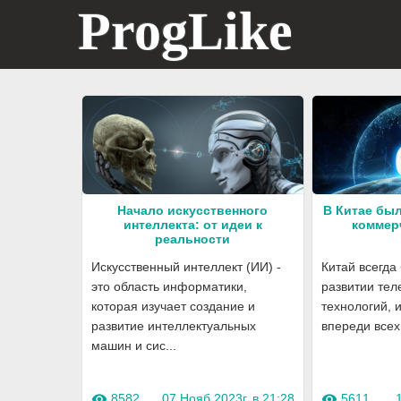
ProgLike
Начало искусственного
В Китае бы
интеллекта: от идеи к
коммер
реальности
Искусственный интеллект (ИИ) -
Китай всегда
это область информатики,
развитии те
которая изучает создание и
технологий, 
развитие интеллектуальных
впереди всех.
машин и сис...
8582
07 Нояб 2023г. в 21:28
5611
visibility
visibility