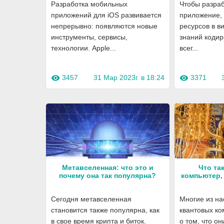
Разработка мобильных
Чтобы разраб
приложений для iOS развивается
приложение, 
непрерывно: появляются новые
ресурсов в в
инструменты, сервисы,
знаний кодир
технологии. Apple...
всег...
3457
31 Мар 2023г. в 18:24
3371
visibility
visibility
Метавселенная: что это и
Что та
почему она так популярна?
компьютер, 
Сегодня метавселенная
Многие из на
становится также популярна, как
квантовых ко
в свое время крипта и биток.
о том, что он