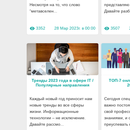
Несмотря на то, что слово
представляю 
“метавселен...
Давайте разб.
3352
28 Мар 2023г. в 00:00
3507
visibility
visibility
Тренды 2023 года в сфере IT /
ТОП-7 онл
Популярные направления
2
Каждый новый год приносит нам
Сегодня спе
новые тренды во все сферы
важно посто
жизни. Информационные
свой профес
технологии – не исключение.
знаниями, и 
Давайте рассмо...
преуспевать н