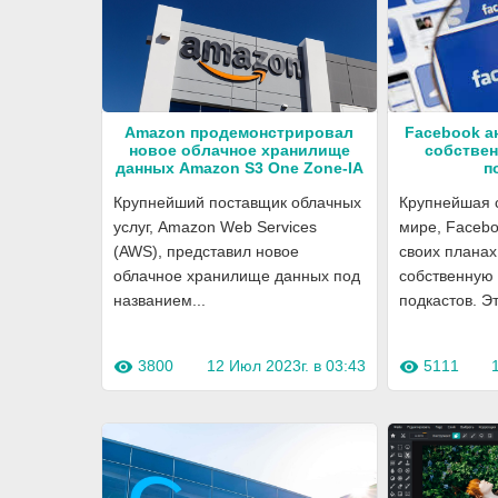
Amazon продемонстрировал
Facebook а
новое облачное хранилище
собстве
данных Amazon S3 One Zone-IA
п
Крупнейший поставщик облачных
Крупнейшая с
услуг, Amazon Web Services
мире, Facebo
(AWS), представил новое
своих планах
облачное хранилище данных под
собственную
названием...
подкастов. Это
3800
12 Июл 2023г. в 03:43
5111
visibility
visibility