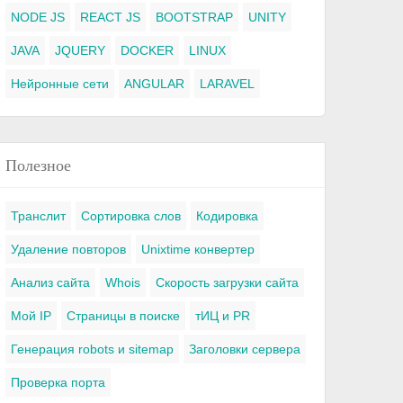
NODE JS
REACT JS
BOOTSTRAP
UNITY
JAVA
JQUERY
DOCKER
LINUX
Нейронные сети
ANGULAR
LARAVEL
Полезное
Транслит
Сортировка слов
Кодировка
Удаление повторов
Unixtime конвертер
Анализ сайта
Whois
Скорость загрузки сайта
Мой IP
Страницы в поиске
тИЦ и PR
Генерация robots и sitemap
Заголовки сервера
Проверка порта