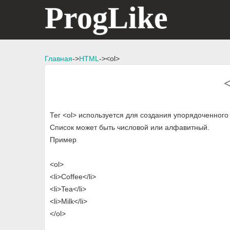
ProgLike
Главная
->
HTML
-><ol>
Тег <ol> используется для создания упорядоченного 
Список может быть числовой или алфавитный.
Пример
<ol>
<li>Coffee</li>
<li>Tea</li>
<li>Milk</li>
</ol>