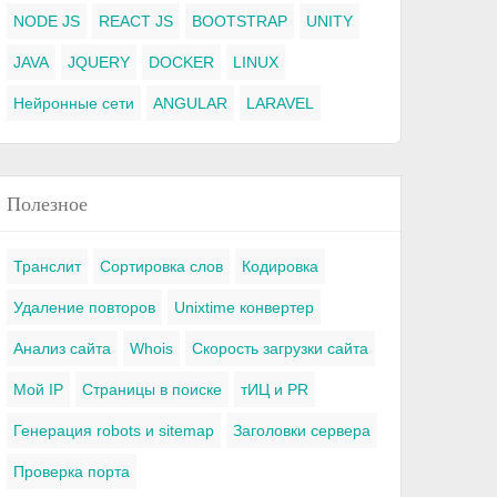
NODE JS
REACT JS
BOOTSTRAP
UNITY
JAVA
JQUERY
DOCKER
LINUX
Нейронные сети
ANGULAR
LARAVEL
Полезное
Транслит
Сортировка слов
Кодировка
Удаление повторов
Unixtime конвертер
Анализ сайта
Whois
Скорость загрузки сайта
Мой IP
Страницы в поиске
тИЦ и PR
Генерация robots и sitemap
Заголовки сервера
Проверка порта