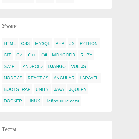
Уроки
HTML
CSS
MYSQL
PHP
JS
PYTHON
GIT
СИ
C++
C#
MONGODB
RUBY
SWIFT
ANDROID
DJANGO
VUE JS
NODE JS
REACT JS
ANGULAR
LARAVEL
BOOTSTRAP
UNITY
JAVA
JQUERY
DOCKER
LINUX
Нейронные сети
Тесты