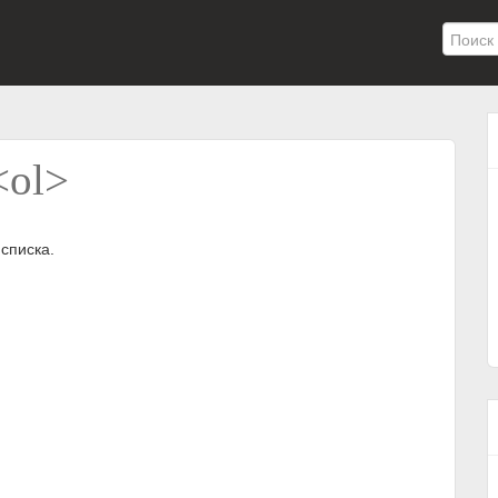
<ol>
списка.