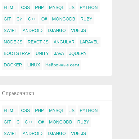
HTML
CSS
PHP
MYSQL
JS
PYTHON
GIT
СИ
C++
C#
MONGODB
RUBY
SWIFT
ANDROID
DJANGO
VUE JS
NODE JS
REACT JS
ANGULAR
LARAVEL
BOOTSTRAP
UNITY
JAVA
JQUERY
DOCKER
LINUX
Нейронные сети
Справочники
HTML
CSS
PHP
MYSQL
JS
PYTHON
GIT
C
C++
C#
MONGODB
RUBY
SWIFT
ANDROID
DJANGO
VUE JS