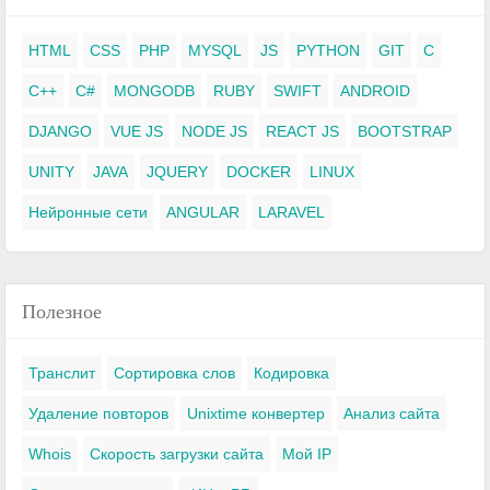
HTML
CSS
PHP
MYSQL
JS
PYTHON
GIT
C
C++
C#
MONGODB
RUBY
SWIFT
ANDROID
DJANGO
VUE JS
NODE JS
REACT JS
BOOTSTRAP
UNITY
JAVA
JQUERY
DOCKER
LINUX
Нейронные сети
ANGULAR
LARAVEL
Полезное
Транслит
Сортировка слов
Кодировка
Удаление повторов
Unixtime конвертер
Анализ сайта
Whois
Скорость загрузки сайта
Мой IP