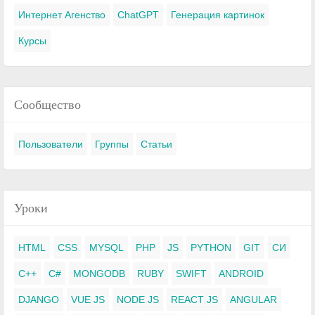
Интернет Агенство
ChatGPT
Генерация картинок
Курсы
Сообщество
Пользователи
Группы
Статьи
Уроки
HTML
CSS
MYSQL
PHP
JS
PYTHON
GIT
СИ
C++
C#
MONGODB
RUBY
SWIFT
ANDROID
DJANGO
VUE JS
NODE JS
REACT JS
ANGULAR