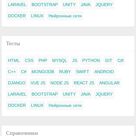
LARAVEL
BOOTSTRAP
UNITY
JAVA
JQUERY
DOCKER
LINUX
Нейронные сети
Тесты
HTML
CSS
PHP
MYSQL
JS
PYTHON
GIT
СИ
C++
C#
MONGODB
RUBY
SWIFT
ANDROID
DJANGO
VUE JS
NODE JS
REACT JS
ANGULAR
LARAVEL
BOOTSTRAP
UNITY
JAVA
JQUERY
DOCKER
LINUX
Нейронные сети
Справочники