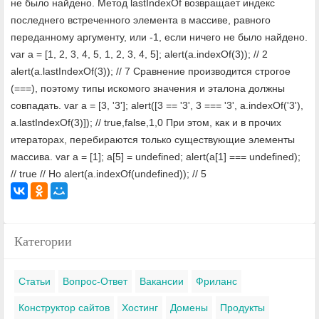
не было найдено. Метод lastIndexOf возвращает индекс
последнего встреченного элемента в массиве, равного
переданному аргументу, или -1, если ничего не было найдено.
var a = [1, 2, 3, 4, 5, 1, 2, 3, 4, 5]; alert(a.indexOf(3)); // 2
alert(a.lastIndexOf(3)); // 7 Сравнение производится строгое
(===), поэтому типы искомого значения и эталона должны
совпадать. var a = [3, '3']; alert([3 == '3', 3 === '3', a.indexOf('3'),
a.lastIndexOf(3)]); // true,false,1,0 При этом, как и в прочих
итераторах, перебираются только существующие элементы
массива. var a = [1]; a[5] = undefined; alert(a[1] === undefined);
// true // Но alert(a.indexOf(undefined)); // 5
Категории
Статьи
Вопрос-Ответ
Вакансии
Фриланс
Конструктор сайтов
Хостинг
Домены
Продукты