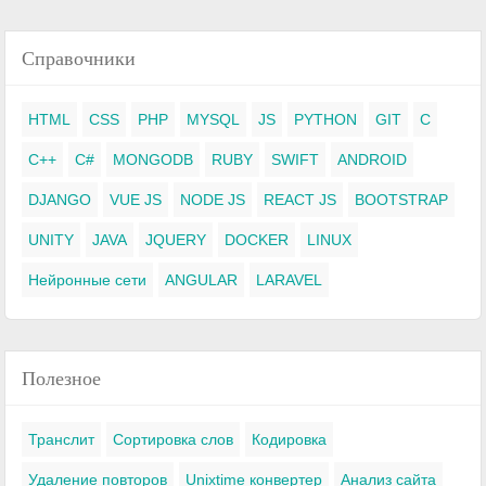
Справочники
HTML
CSS
PHP
MYSQL
JS
PYTHON
GIT
C
C++
C#
MONGODB
RUBY
SWIFT
ANDROID
DJANGO
VUE JS
NODE JS
REACT JS
BOOTSTRAP
UNITY
JAVA
JQUERY
DOCKER
LINUX
Нейронные сети
ANGULAR
LARAVEL
Полезное
Транслит
Сортировка слов
Кодировка
Удаление повторов
Unixtime конвертер
Анализ сайта