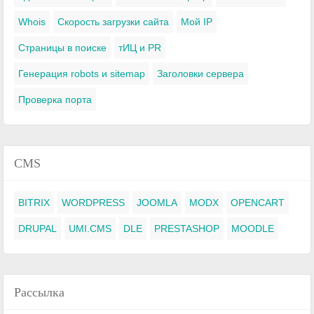
Whois
Скорость загрузки сайта
Мой IP
Страницы в поиске
тИЦ и PR
Генерация robots и sitemap
Заголовки сервера
Проверка порта
CMS
BITRIX
WORDPRESS
JOOMLA
MODX
OPENCART
DRUPAL
UMI.CMS
DLE
PRESTASHOP
MOODLE
Рассылка