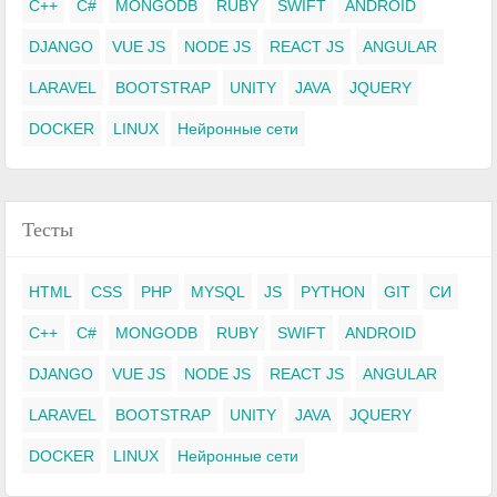
C++
C#
MONGODB
RUBY
SWIFT
ANDROID
DJANGO
VUE JS
NODE JS
REACT JS
ANGULAR
LARAVEL
BOOTSTRAP
UNITY
JAVA
JQUERY
DOCKER
LINUX
Нейронные сети
Тесты
HTML
CSS
PHP
MYSQL
JS
PYTHON
GIT
СИ
C++
C#
MONGODB
RUBY
SWIFT
ANDROID
DJANGO
VUE JS
NODE JS
REACT JS
ANGULAR
LARAVEL
BOOTSTRAP
UNITY
JAVA
JQUERY
DOCKER
LINUX
Нейронные сети