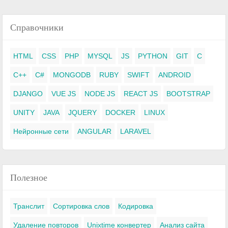
Справочники
HTML
CSS
PHP
MYSQL
JS
PYTHON
GIT
C
C++
C#
MONGODB
RUBY
SWIFT
ANDROID
DJANGO
VUE JS
NODE JS
REACT JS
BOOTSTRAP
UNITY
JAVA
JQUERY
DOCKER
LINUX
Нейронные сети
ANGULAR
LARAVEL
Полезное
Транслит
Сортировка слов
Кодировка
Удаление повторов
Unixtime конвертер
Анализ сайта