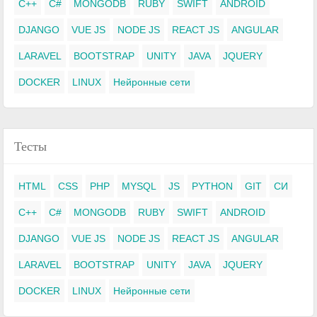
C++
C#
MONGODB
RUBY
SWIFT
ANDROID
DJANGO
VUE JS
NODE JS
REACT JS
ANGULAR
LARAVEL
BOOTSTRAP
UNITY
JAVA
JQUERY
DOCKER
LINUX
Нейронные сети
Тесты
HTML
CSS
PHP
MYSQL
JS
PYTHON
GIT
СИ
C++
C#
MONGODB
RUBY
SWIFT
ANDROID
DJANGO
VUE JS
NODE JS
REACT JS
ANGULAR
LARAVEL
BOOTSTRAP
UNITY
JAVA
JQUERY
DOCKER
LINUX
Нейронные сети