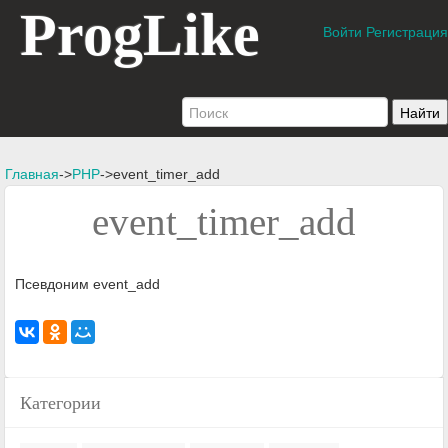
ProgLike
Войти
Регистрация
Главная
->
PHP
->event_timer_add
event_timer_add
Псевдоним event_add
Категории