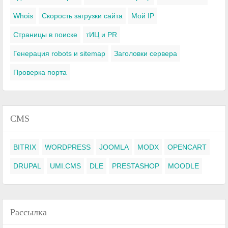
Whois
Скорость загрузки сайта
Мой IP
Страницы в поиске
тИЦ и PR
Генерация robots и sitemap
Заголовки сервера
Проверка порта
CMS
BITRIX
WORDPRESS
JOOMLA
MODX
OPENCART
DRUPAL
UMI.CMS
DLE
PRESTASHOP
MOODLE
Рассылка