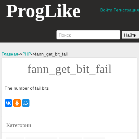
ProgLike
Войти
Регистрация
Главная
->
PHP
->fann_get_bit_fail
fann_get_bit_fail
The number of fail bits
Категории