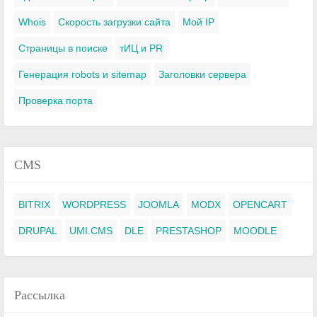
Whois
Скорость загрузки сайта
Мой IP
Страницы в поиске
тИЦ и PR
Генерация robots и sitemap
Заголовки сервера
Проверка порта
CMS
BITRIX
WORDPRESS
JOOMLA
MODX
OPENCART
DRUPAL
UMI.CMS
DLE
PRESTASHOP
MOODLE
Рассылка