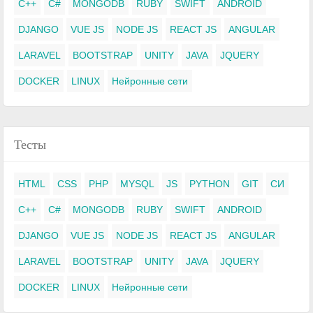
C++
C#
MONGODB
RUBY
SWIFT
ANDROID
DJANGO
VUE JS
NODE JS
REACT JS
ANGULAR
LARAVEL
BOOTSTRAP
UNITY
JAVA
JQUERY
DOCKER
LINUX
Нейронные сети
Тесты
HTML
CSS
PHP
MYSQL
JS
PYTHON
GIT
СИ
C++
C#
MONGODB
RUBY
SWIFT
ANDROID
DJANGO
VUE JS
NODE JS
REACT JS
ANGULAR
LARAVEL
BOOTSTRAP
UNITY
JAVA
JQUERY
DOCKER
LINUX
Нейронные сети