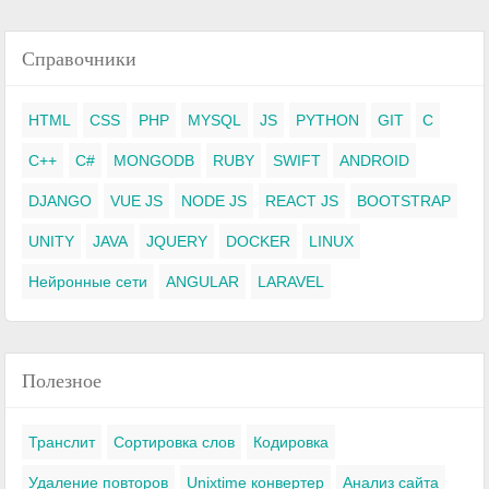
Справочники
HTML
CSS
PHP
MYSQL
JS
PYTHON
GIT
C
C++
C#
MONGODB
RUBY
SWIFT
ANDROID
DJANGO
VUE JS
NODE JS
REACT JS
BOOTSTRAP
UNITY
JAVA
JQUERY
DOCKER
LINUX
Нейронные сети
ANGULAR
LARAVEL
Полезное
Транслит
Сортировка слов
Кодировка
Удаление повторов
Unixtime конвертер
Анализ сайта