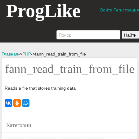
ProgLike
Войти
Регистрация
Главная
->
PHP
->fann_read_train_from_file
fann_read_train_from_file
Reads a file that stores training data
Категории