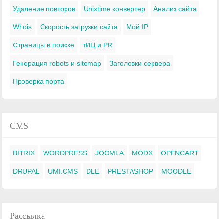
Удаление повторов
Unixtime конвертер
Анализ сайта
Whois
Скорость загрузки сайта
Мой IP
Страницы в поиске
тИЦ и PR
Генерация robots и sitemap
Заголовки сервера
Проверка порта
CMS
BITRIX
WORDPRESS
JOOMLA
MODX
OPENCART
DRUPAL
UMI.CMS
DLE
PRESTASHOP
MOODLE
Рассылка