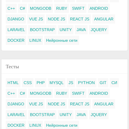
C++
C#
MONGODB
RUBY
SWIFT
ANDROID
DJANGO
VUE JS
NODE JS
REACT JS
ANGULAR
LARAVEL
BOOTSTRAP
UNITY
JAVA
JQUERY
DOCKER
LINUX
Нейронные сети
Тесты
HTML
CSS
PHP
MYSQL
JS
PYTHON
GIT
СИ
C++
C#
MONGODB
RUBY
SWIFT
ANDROID
DJANGO
VUE JS
NODE JS
REACT JS
ANGULAR
LARAVEL
BOOTSTRAP
UNITY
JAVA
JQUERY
DOCKER
LINUX
Нейронные сети