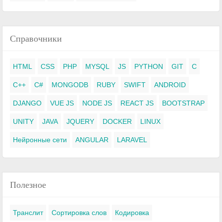
Справочники
HTML
CSS
PHP
MYSQL
JS
PYTHON
GIT
C
C++
C#
MONGODB
RUBY
SWIFT
ANDROID
DJANGO
VUE JS
NODE JS
REACT JS
BOOTSTRAP
UNITY
JAVA
JQUERY
DOCKER
LINUX
Нейронные сети
ANGULAR
LARAVEL
Полезное
Транслит
Сортировка слов
Кодировка