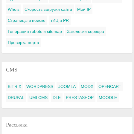
Whois
Скорость загрузки сайта
Мой IP
Страницы в поиске
тИЦ и PR
Генерация robots и sitemap
Заголовки сервера
Проверка порта
CMS
BITRIX
WORDPRESS
JOOMLA
MODX
OPENCART
DRUPAL
UMI.CMS
DLE
PRESTASHOP
MOODLE
Рассылка