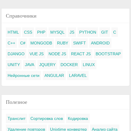
Справочники
HTML
CSS
PHP
MYSQL
JS
PYTHON
GIT
C
C++
C#
MONGODB
RUBY
SWIFT
ANDROID
DJANGO
VUE JS
NODE JS
REACT JS
BOOTSTRAP
UNITY
JAVA
JQUERY
DOCKER
LINUX
Нейронные сети
ANGULAR
LARAVEL
Полезное
Транслит
Сортировка слов
Кодировка
Удаление повторов
Unixtime конвертер
Анализ сайта