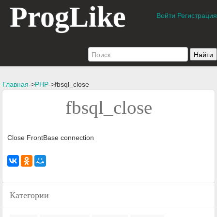
ProgLike
Войти
Регистрация
Главная
->
PHP
->fbsql_close
fbsql_close
Close FrontBase connection
Категории