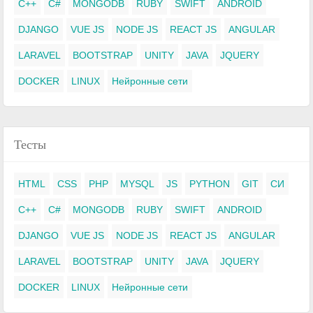
C++
C#
MONGODB
RUBY
SWIFT
ANDROID
DJANGO
VUE JS
NODE JS
REACT JS
ANGULAR
LARAVEL
BOOTSTRAP
UNITY
JAVA
JQUERY
DOCKER
LINUX
Нейронные сети
Тесты
HTML
CSS
PHP
MYSQL
JS
PYTHON
GIT
СИ
C++
C#
MONGODB
RUBY
SWIFT
ANDROID
DJANGO
VUE JS
NODE JS
REACT JS
ANGULAR
LARAVEL
BOOTSTRAP
UNITY
JAVA
JQUERY
DOCKER
LINUX
Нейронные сети