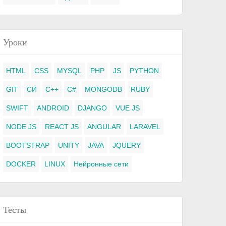
Уроки
HTML
CSS
MYSQL
PHP
JS
PYTHON
GIT
СИ
C++
C#
MONGODB
RUBY
SWIFT
ANDROID
DJANGO
VUE JS
NODE JS
REACT JS
ANGULAR
LARAVEL
BOOTSTRAP
UNITY
JAVA
JQUERY
DOCKER
LINUX
Нейронные сети
Тесты