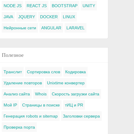
NODE JS
REACT JS
BOOTSTRAP
UNITY
JAVA
JQUERY
DOCKER
LINUX
Нейронные сети
ANGULAR
LARAVEL
Полезное
Транслит
Сортировка слов
Кодировка
Удаление повторов
Unixtime конвертер
Анализ сайта
Whois
Скорость загрузки сайта
Мой IP
Страницы в поиске
тИЦ и PR
Генерация robots и sitemap
Заголовки сервера
Проверка порта