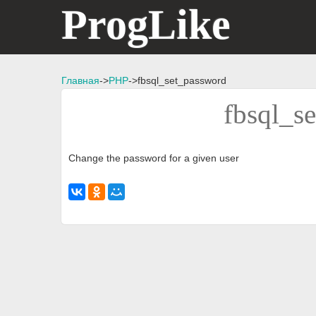
ProgLike
Главная
->
PHP
->fbsql_set_password
fbsql_s
Change the password for a given user