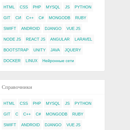
HTML
CSS
PHP
MYSQL
JS
PYTHON
GIT
СИ
C++
C#
MONGODB
RUBY
SWIFT
ANDROID
DJANGO
VUE JS
NODE JS
REACT JS
ANGULAR
LARAVEL
BOOTSTRAP
UNITY
JAVA
JQUERY
DOCKER
LINUX
Нейронные сети
Справочники
HTML
CSS
PHP
MYSQL
JS
PYTHON
GIT
C
C++
C#
MONGODB
RUBY
SWIFT
ANDROID
DJANGO
VUE JS