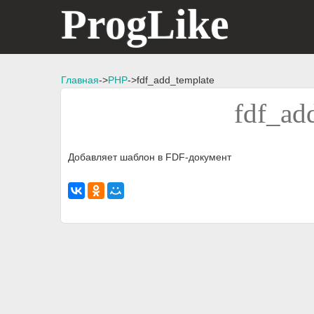
ProgLike
Главная
->
PHP
->fdf_add_template
fdf_ad
Добавляет шаблон в FDF-документ