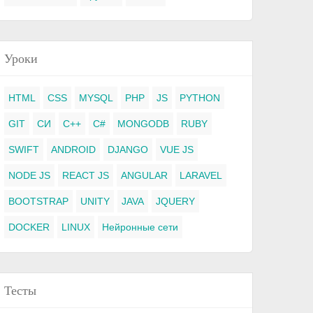
Уроки
HTML
CSS
MYSQL
PHP
JS
PYTHON
GIT
СИ
C++
C#
MONGODB
RUBY
SWIFT
ANDROID
DJANGO
VUE JS
NODE JS
REACT JS
ANGULAR
LARAVEL
BOOTSTRAP
UNITY
JAVA
JQUERY
DOCKER
LINUX
Нейронные сети
Тесты