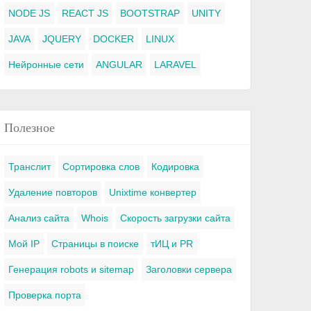
NODE JS
REACT JS
BOOTSTRAP
UNITY
JAVA
JQUERY
DOCKER
LINUX
Нейронные сети
ANGULAR
LARAVEL
Полезное
Транслит
Сортировка слов
Кодировка
Удаление повторов
Unixtime конвертер
Анализ сайта
Whois
Скорость загрузки сайта
Мой IP
Страницы в поиске
тИЦ и PR
Генерация robots и sitemap
Заголовки сервера
Проверка порта