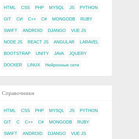
HTML
CSS
PHP
MYSQL
JS
PYTHON
GIT
СИ
C++
C#
MONGODB
RUBY
SWIFT
ANDROID
DJANGO
VUE JS
NODE JS
REACT JS
ANGULAR
LARAVEL
BOOTSTRAP
UNITY
JAVA
JQUERY
DOCKER
LINUX
Нейронные сети
Справочники
HTML
CSS
PHP
MYSQL
JS
PYTHON
GIT
C
C++
C#
MONGODB
RUBY
SWIFT
ANDROID
DJANGO
VUE JS