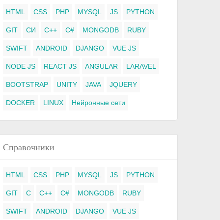
HTML
CSS
PHP
MYSQL
JS
PYTHON
GIT
СИ
C++
C#
MONGODB
RUBY
SWIFT
ANDROID
DJANGO
VUE JS
NODE JS
REACT JS
ANGULAR
LARAVEL
BOOTSTRAP
UNITY
JAVA
JQUERY
DOCKER
LINUX
Нейронные сети
Справочники
HTML
CSS
PHP
MYSQL
JS
PYTHON
GIT
C
C++
C#
MONGODB
RUBY
SWIFT
ANDROID
DJANGO
VUE JS