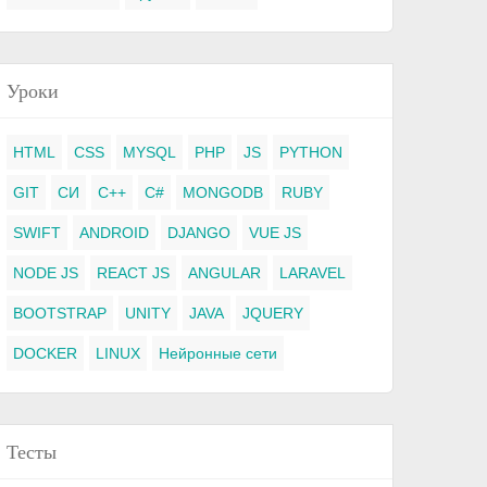
Уроки
HTML
CSS
MYSQL
PHP
JS
PYTHON
GIT
СИ
C++
C#
MONGODB
RUBY
SWIFT
ANDROID
DJANGO
VUE JS
NODE JS
REACT JS
ANGULAR
LARAVEL
BOOTSTRAP
UNITY
JAVA
JQUERY
DOCKER
LINUX
Нейронные сети
Тесты