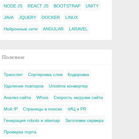
NODE JS
REACT JS
BOOTSTRAP
UNITY
JAVA
JQUERY
DOCKER
LINUX
Нейронные сети
ANGULAR
LARAVEL
Полезное
Транслит
Сортировка слов
Кодировка
Удаление повторов
Unixtime конвертер
Анализ сайта
Whois
Скорость загрузки сайта
Мой IP
Страницы в поиске
тИЦ и PR
Генерация robots и sitemap
Заголовки сервера
Проверка порта