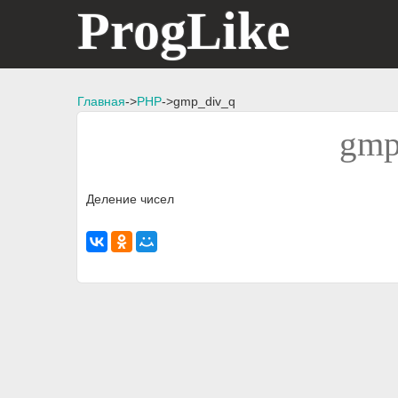
ProgLike
Главная
->
PHP
->gmp_div_q
gmp
Деление чисел