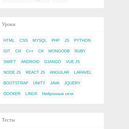
Уроки
HTML
CSS
MYSQL
PHP
JS
PYTHON
GIT
СИ
C++
C#
MONGODB
RUBY
SWIFT
ANDROID
DJANGO
VUE JS
NODE JS
REACT JS
ANGULAR
LARAVEL
BOOTSTRAP
UNITY
JAVA
JQUERY
DOCKER
LINUX
Нейронные сети
Тесты