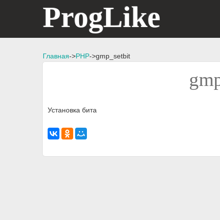
ProgLike
Главная
->
PHP
->gmp_setbit
gmp
Установка бита