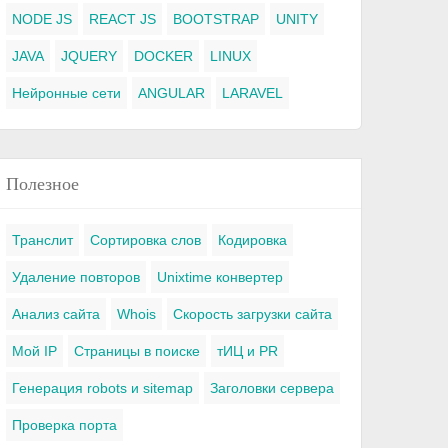
NODE JS
REACT JS
BOOTSTRAP
UNITY
JAVA
JQUERY
DOCKER
LINUX
Нейронные сети
ANGULAR
LARAVEL
Полезное
Транслит
Сортировка слов
Кодировка
Удаление повторов
Unixtime конвертер
Анализ сайта
Whois
Скорость загрузки сайта
Мой IP
Страницы в поиске
тИЦ и PR
Генерация robots и sitemap
Заголовки сервера
Проверка порта