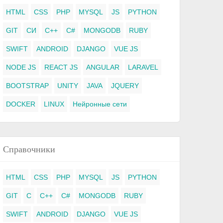
HTML
CSS
PHP
MYSQL
JS
PYTHON
GIT
СИ
C++
C#
MONGODB
RUBY
SWIFT
ANDROID
DJANGO
VUE JS
NODE JS
REACT JS
ANGULAR
LARAVEL
BOOTSTRAP
UNITY
JAVA
JQUERY
DOCKER
LINUX
Нейронные сети
Справочники
HTML
CSS
PHP
MYSQL
JS
PYTHON
GIT
C
C++
C#
MONGODB
RUBY
SWIFT
ANDROID
DJANGO
VUE JS