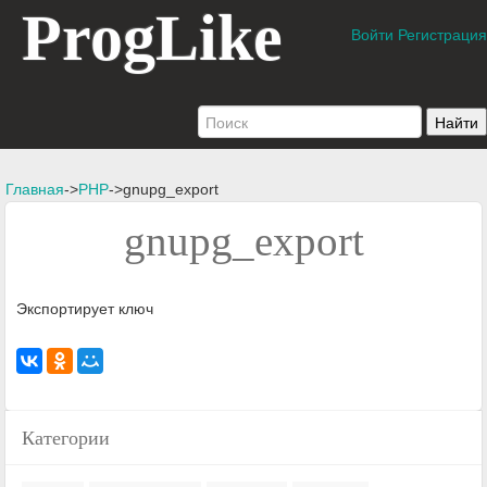
ProgLike
Войти
Регистрация
Главная
->
PHP
->gnupg_export
gnupg_export
Экспортирует ключ
Категории