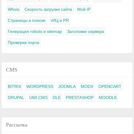
Whois
Скорость загрузки сайта
Мой IP
Страницы в поиске
тИЦ и PR
Генерация robots и sitemap
Заголовки сервера
Проверка порта
CMS
BITRIX
WORDPRESS
JOOMLA
MODX
OPENCART
DRUPAL
UMI.CMS
DLE
PRESTASHOP
MOODLE
Рассылка