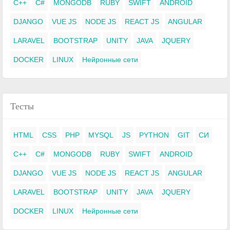
C++
C#
MONGODB
RUBY
SWIFT
ANDROID
DJANGO
VUE JS
NODE JS
REACT JS
ANGULAR
LARAVEL
BOOTSTRAP
UNITY
JAVA
JQUERY
DOCKER
LINUX
Нейронные сети
Тесты
HTML
CSS
PHP
MYSQL
JS
PYTHON
GIT
СИ
C++
C#
MONGODB
RUBY
SWIFT
ANDROID
DJANGO
VUE JS
NODE JS
REACT JS
ANGULAR
LARAVEL
BOOTSTRAP
UNITY
JAVA
JQUERY
DOCKER
LINUX
Нейронные сети