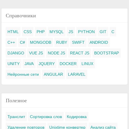
Справочники
HTML
CSS
PHP
MYSQL
JS
PYTHON
GIT
C
C++
C#
MONGODB
RUBY
SWIFT
ANDROID
DJANGO
VUE JS
NODE JS
REACT JS
BOOTSTRAP
UNITY
JAVA
JQUERY
DOCKER
LINUX
Нейронные сети
ANGULAR
LARAVEL
Полезное
Транслит
Сортировка слов
Кодировка
Удаление повторов
Unixtime конвертер
Анализ сайта