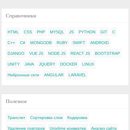
Справочники
HTML
CSS
PHP
MYSQL
JS
PYTHON
GIT
C
C++
C#
MONGODB
RUBY
SWIFT
ANDROID
DJANGO
VUE JS
NODE JS
REACT JS
BOOTSTRAP
UNITY
JAVA
JQUERY
DOCKER
LINUX
Нейронные сети
ANGULAR
LARAVEL
Полезное
Транслит
Сортировка слов
Кодировка
Удаление повторов
Unixtime конвертер
Анализ сайта