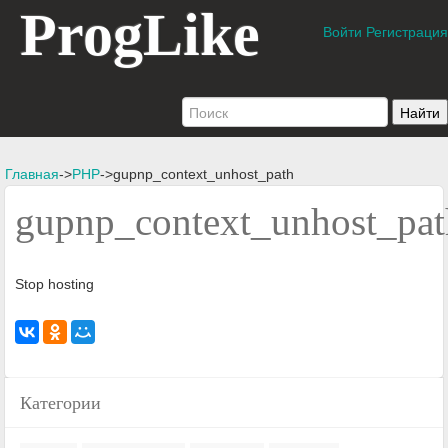
ProgLike
Войти
Регистрация
Главная
->
PHP
->gupnp_context_unhost_path
gupnp_context_unhost_pat
Stop hosting
Категории