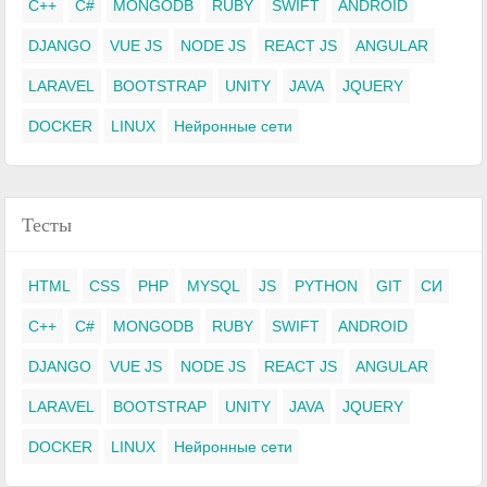
C++
C#
MONGODB
RUBY
SWIFT
ANDROID
DJANGO
VUE JS
NODE JS
REACT JS
ANGULAR
LARAVEL
BOOTSTRAP
UNITY
JAVA
JQUERY
DOCKER
LINUX
Нейронные сети
Тесты
HTML
CSS
PHP
MYSQL
JS
PYTHON
GIT
СИ
C++
C#
MONGODB
RUBY
SWIFT
ANDROID
DJANGO
VUE JS
NODE JS
REACT JS
ANGULAR
LARAVEL
BOOTSTRAP
UNITY
JAVA
JQUERY
DOCKER
LINUX
Нейронные сети