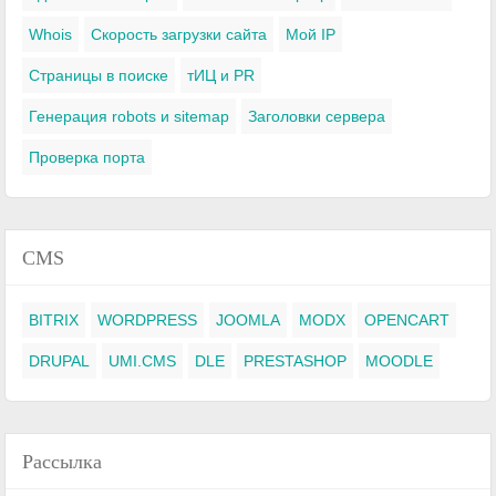
Whois
Скорость загрузки сайта
Мой IP
Страницы в поиске
тИЦ и PR
Генерация robots и sitemap
Заголовки сервера
Проверка порта
CMS
BITRIX
WORDPRESS
JOOMLA
MODX
OPENCART
DRUPAL
UMI.CMS
DLE
PRESTASHOP
MOODLE
Рассылка