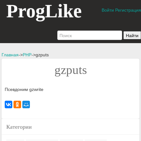
ProgLike
Войти
Регистрация
Главная
->
PHP
->gzputs
gzputs
Псевдоним gzwrite
Категории