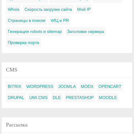
Whois
Скорость загрузки сайта
Мой IP
Страницы в поиске
тИЦ и PR
Генерация robots и sitemap
Заголовки сервера
Проверка порта
CMS
BITRIX
WORDPRESS
JOOMLA
MODX
OPENCART
DRUPAL
UMI.CMS
DLE
PRESTASHOP
MOODLE
Рассылка