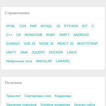
Справочники
HTML
CSS
PHP
MYSQL
JS
PYTHON
GIT
C
C++
C#
MONGODB
RUBY
SWIFT
ANDROID
DJANGO
VUE JS
NODE JS
REACT JS
BOOTSTRAP
UNITY
JAVA
JQUERY
DOCKER
LINUX
Нейронные сети
ANGULAR
LARAVEL
Полезное
Транслит
Сортировка слов
Кодировка
Удаление повторов
Unixtime конвертер
Анализ сайта