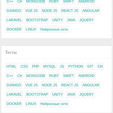
C++
C#
MONGODB
RUBY
SWIFT
ANDROID
DJANGO
VUE JS
NODE JS
REACT JS
ANGULAR
LARAVEL
BOOTSTRAP
UNITY
JAVA
JQUERY
DOCKER
LINUX
Нейронные сети
Тесты
HTML
CSS
PHP
MYSQL
JS
PYTHON
GIT
СИ
C++
C#
MONGODB
RUBY
SWIFT
ANDROID
DJANGO
VUE JS
NODE JS
REACT JS
ANGULAR
LARAVEL
BOOTSTRAP
UNITY
JAVA
JQUERY
DOCKER
LINUX
Нейронные сети