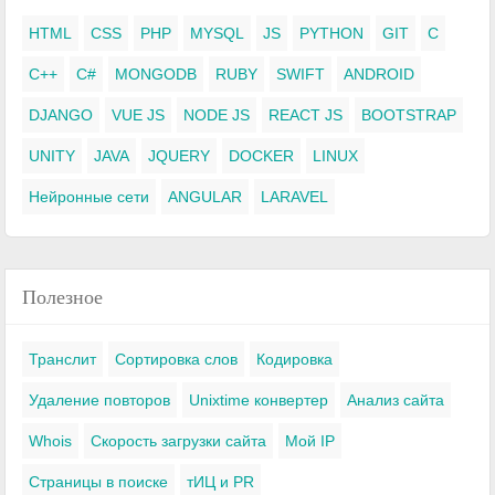
HTML
CSS
PHP
MYSQL
JS
PYTHON
GIT
C
C++
C#
MONGODB
RUBY
SWIFT
ANDROID
DJANGO
VUE JS
NODE JS
REACT JS
BOOTSTRAP
UNITY
JAVA
JQUERY
DOCKER
LINUX
Нейронные сети
ANGULAR
LARAVEL
Полезное
Транслит
Сортировка слов
Кодировка
Удаление повторов
Unixtime конвертер
Анализ сайта
Whois
Скорость загрузки сайта
Мой IP
Страницы в поиске
тИЦ и PR