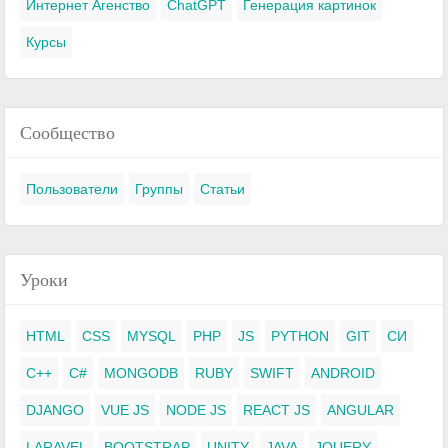
Интернет Агенство
ChatGPT
Генерация картинок
Курсы
Сообщество
Пользователи
Группы
Статьи
Уроки
HTML
CSS
MYSQL
PHP
JS
PYTHON
GIT
СИ
C++
C#
MONGODB
RUBY
SWIFT
ANDROID
DJANGO
VUE JS
NODE JS
REACT JS
ANGULAR
LARAVEL
BOOTSTRAP
UNITY
JAVA
JQUERY