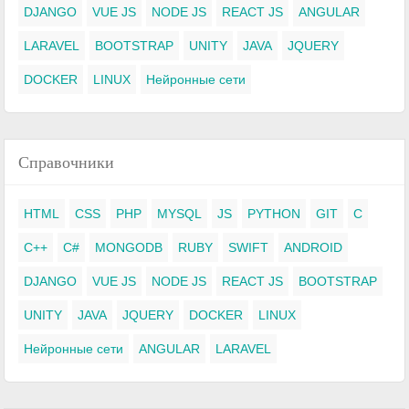
DJANGO
VUE JS
NODE JS
REACT JS
ANGULAR
LARAVEL
BOOTSTRAP
UNITY
JAVA
JQUERY
DOCKER
LINUX
Нейронные сети
Справочники
HTML
CSS
PHP
MYSQL
JS
PYTHON
GIT
C
C++
C#
MONGODB
RUBY
SWIFT
ANDROID
DJANGO
VUE JS
NODE JS
REACT JS
BOOTSTRAP
UNITY
JAVA
JQUERY
DOCKER
LINUX
Нейронные сети
ANGULAR
LARAVEL