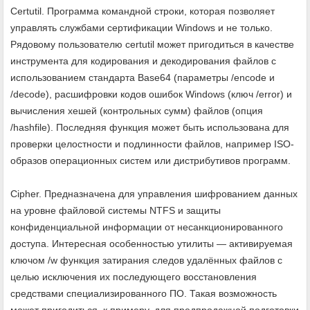
Certutil. Программа командной строки, которая позволяет
управлять службами сертификации Windows и не только.
Рядовому пользователю certutil может пригодиться в качестве
инструмента для кодирования и декодирования файлов с
использованием стандарта Base64 (параметры /encode и
/decode), расшифровки кодов ошибок Windows (ключ /error) и
вычисления хешей (контрольных сумм) файлов (опция
/hashfile). Последняя функция может быть использована для
проверки целостности и подлинности файлов, например ISO-
образов операционных систем или дистрибутивов программ.
Cipher. Предназначена для управления шифрованием данных
на уровне файловой системы NTFS и защиты
конфиденциальной информации от несанкционированного
доступа. Интересная особенностью утилиты — активируемая
ключом /w функция затирания следов удалённых файлов с
целью исключения их последующего восстановления
средствами специализированного ПО. Такая возможность
может пригодиться, к примеру, для предпродажной подготовки