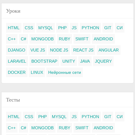
Уроки
HTML
CSS
MYSQL
PHP
JS
PYTHON
GIT
СИ
C++
C#
MONGODB
RUBY
SWIFT
ANDROID
DJANGO
VUE JS
NODE JS
REACT JS
ANGULAR
LARAVEL
BOOTSTRAP
UNITY
JAVA
JQUERY
DOCKER
LINUX
Нейронные сети
Тесты
HTML
CSS
PHP
MYSQL
JS
PYTHON
GIT
СИ
C++
C#
MONGODB
RUBY
SWIFT
ANDROID