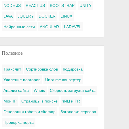
NODE JS
REACT JS
BOOTSTRAP
UNITY
JAVA
JQUERY
DOCKER
LINUX
Нейронные сети
ANGULAR
LARAVEL
Полезное
Транслит
Сортировка слов
Кодировка
Удаление повторов
Unixtime конвертер
Анализ сайта
Whois
Скорость загрузки сайта
Мой IP
Страницы в поиске
тИЦ и PR
Генерация robots и sitemap
Заголовки сервера
Проверка порта