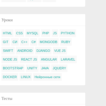
Уроки
HTML
CSS
MYSQL
PHP
JS
PYTHON
GIT
СИ
C++
C#
MONGODB
RUBY
SWIFT
ANDROID
DJANGO
VUE JS
NODE JS
REACT JS
ANGULAR
LARAVEL
BOOTSTRAP
UNITY
JAVA
JQUERY
DOCKER
LINUX
Нейронные сети
Тесты