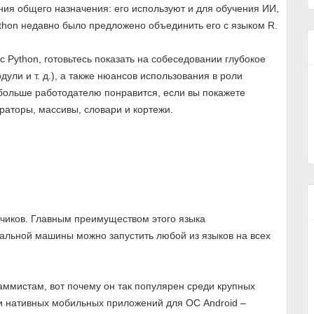
ия общего назначения: его используют и для обучения ИИ,
thon недавно было предложено объединить его с языком R.
 с Python, готовьтесь показать на собеседовании глубокое
ули и т. д.), а также нюансов использования в роли
больше работодателю понравится, если вы покажете
раторы, массивы, словари и кортежи.
тчиков. Главным преимуществом этого языка
льной машины можно запустить любой из языков на всех
аммистам, вот почему он так популярен среди крупных
ии нативных мобильных приложений для ОС Android –