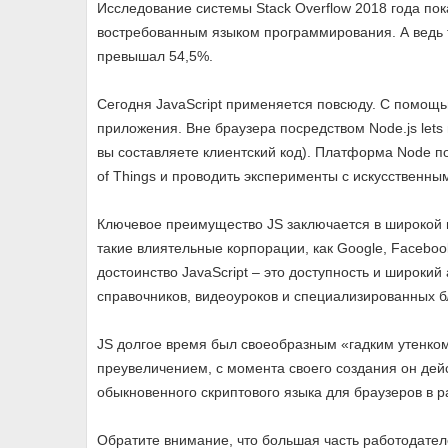
Исследование системы Stack Overflow 2018 года по
востребованным языком программирования. А ведь то
превышал 54,5%.
Сегодня JavaScript применяется повсюду. С помощью
приложения. Вне браузера посредством Node.js let
вы составляете клиентский код). Платформа Node по
of Things и проводить эксперименты с искусственны
Ключевое преимущество JS заключается в широкой 
такие влиятельные корпорации, как Google, Faceboo
достоинство JavaScript – это доступность и широкий
справочников, видеоуроков и специализированных б
JS долгое время был своеобразным «гадким утенком
преувеличением, с момента своего создания он де
обыкновенного скриптового языка для браузеров в 
Обратите внимание, что большая часть работодате