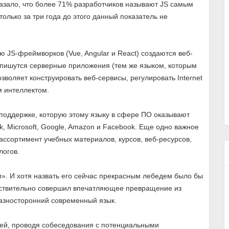
казало, что более 71% разработчиков называют JS самым
лько за три года до этого данный показатель не
 JS-фреймворков (Vue, Angular и React) создаются веб-
s пишутся серверные приложения (тем же языком, которым
зволяет конструировать веб-сервисы, регулировать Internet
м интеллектом.
поддержке, которую этому языку в сфере ПО оказывают
k, Microsoft, Google, Amazon и Facebook. Еще одно важное
 ассортимент учебных материалов, курсов, веб-ресурсов,
логов.
». И хотя назвать его сейчас прекрасным лебедем было бы
йствительно совершил впечатляющее превращение из
разносторонний современный язык.
лей, проводя собеседования с потенциальными