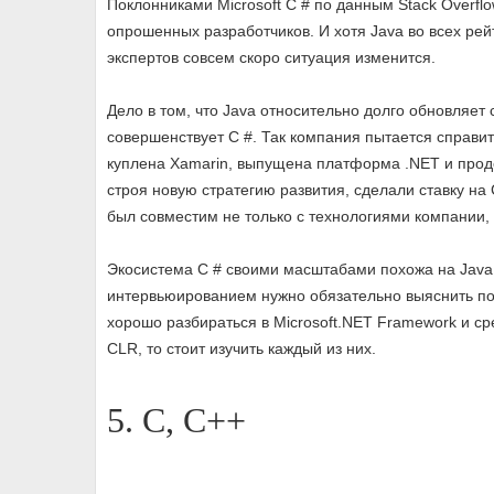
Поклонниками Microsoft C # по данным Stack Overfl
опрошенных разработчиков. И хотя Java во всех рей
экспертов совсем скоро ситуация изменится.
Дело в том, что Java относительно долго обновляет с
совершенствует C #. Так компания пытается справит
куплена Xamarin, выпущена платформа .NET и продо
строя новую стратегию развития, сделали ставку на
был совместим не только с технологиями компании,
Экосистема C # своими масштабами похожа на Java:
интервьюированием нужно обязательно выяснить по
хорошо разбираться в Microsoft.NET Framework и с
CLR, то стоит изучить каждый из них.
5. C, C++