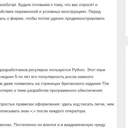
Script. Будьте готовыми к тому, что вас спросят о
ействия переменной и условных конструкциях. Перед
ать о фирме, чтобы потом удачно продемонстрировать
 разработчиков регулярно пользуются Python. Этот язык
ледних 5-ти лет его популярность росла намного
ем даже появились на страницах британского издания The
интерес к теме разработки программного обеспечения.
 простых правилах оформления: здесь код писать легче, чем
рописывать знак «;» после каждого оператора.
колах. Постепенно он влился и в академическую среду.