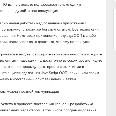
и ПО вы не сможете пользоваться только одним
 теперь подумайте над следующим.
запно начал работать над созданием приложения с
-программист с таким же богатым опытом. Все технологии,
 решения. Некоторых применение подхода ООП к слабо
тчик заставляет язык делать то, что ему не присуще.
огружаясь в них, вы расширите свои возможности и ускорите
деленными навыками на достаточно высоком уровне, идите
 – это копия предыдущего, просто с отличиями в
пытающиеся сделать из JavaScript ООП, причинили своим
очему многогранный опыт так ценен и важен.
кам межличностной коммуникации
успеха в процессе построения карьеры разработчика.
социальным характером, в том числе программирование.