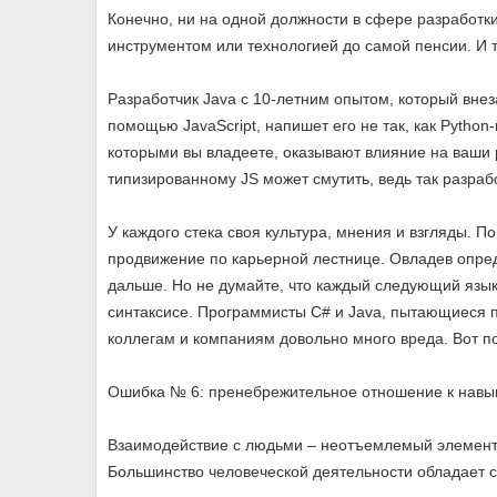
Конечно, ни на одной должности в сфере разработк
инструментом или технологией до самой пенсии. И
Разработчик Java с 10-летним опытом, который вне
помощью JavaScript, напишет его не так, как Python
которыми вы владеете, оказывают влияние на ваши
типизированному JS может смутить, ведь так разрабо
У каждого стека своя культура, мнения и взгляды. П
продвижение по карьерной лестнице. Овладев опре
дальше. Но не думайте, что каждый следующий язык
синтаксисе. Программисты С# и Java, пытающиеся 
коллегам и компаниям довольно много вреда. Вот п
Ошибка № 6: пренебрежительное отношение к навы
Взаимодействие с людьми – неотъемлемый элемент 
Большинство человеческой деятельности обладает 