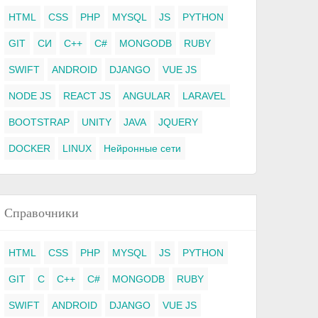
HTML
CSS
PHP
MYSQL
JS
PYTHON
GIT
СИ
C++
C#
MONGODB
RUBY
SWIFT
ANDROID
DJANGO
VUE JS
NODE JS
REACT JS
ANGULAR
LARAVEL
BOOTSTRAP
UNITY
JAVA
JQUERY
DOCKER
LINUX
Нейронные сети
Справочники
HTML
CSS
PHP
MYSQL
JS
PYTHON
GIT
C
C++
C#
MONGODB
RUBY
SWIFT
ANDROID
DJANGO
VUE JS