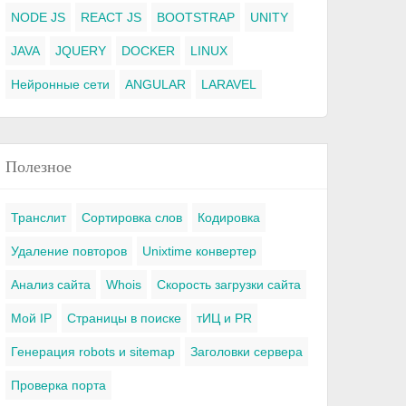
NODE JS
REACT JS
BOOTSTRAP
UNITY
JAVA
JQUERY
DOCKER
LINUX
Нейронные сети
ANGULAR
LARAVEL
Полезное
Транслит
Сортировка слов
Кодировка
Удаление повторов
Unixtime конвертер
Анализ сайта
Whois
Скорость загрузки сайта
Мой IP
Страницы в поиске
тИЦ и PR
Генерация robots и sitemap
Заголовки сервера
Проверка порта