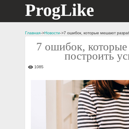
ProgLike
Главная
->
Новости
->7 ошибок, которые мешают разра
7 ошибок, которые
построить у
1085
visibility