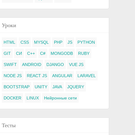
Уроки
HTML
CSS
MYSQL
PHP
JS
PYTHON
GIT
СИ
C++
C#
MONGODB
RUBY
SWIFT
ANDROID
DJANGO
VUE JS
NODE JS
REACT JS
ANGULAR
LARAVEL
BOOTSTRAP
UNITY
JAVA
JQUERY
DOCKER
LINUX
Нейронные сети
Тесты