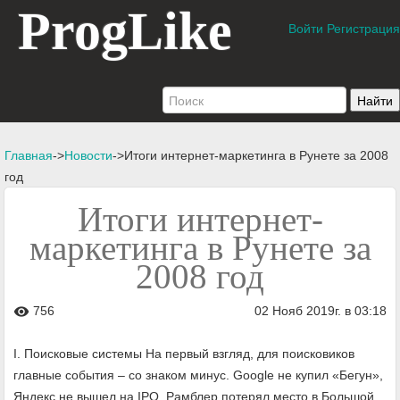
ProgLike
Войти
Регистрация
Главная
->
Новости
->Итоги интернет-маркетинга в Рунете за 2008
год
Итоги интернет-
маркетинга в Рунете за
2008 год
756
02 Нояб 2019г. в 03:18
visibility
I. Поисковые системы На первый взгляд, для поисковиков
главные события – со знаком минус. Google не купил «Бегун»,
Яндекс не вышел на IPO, Рамблер потерял место в Большой