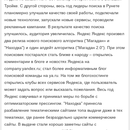
Тройке. C другой стороны, весь год лидеры поиска в Рунете
планомерно улучшали качество своей работы, подключали
новые технологии, запускали новые сервисы, проводили
рекламные кампании. В результате качество поиска
улучшилось, аудитория увеличилась. Яндекс Яндекс произвел
два релиза нового поискового алгоритма ("Магадан» и
"Находка") и один апдейт алгоритма ("Магадан 2.0"). При этом
поисковик постарался стать ближе к народу – открылись
комментарии в блоге и новостях Яндекса на
company.yandex.ru; стал более информативным блог
поисковой команды на ya.ru. На том же блогохостинге
открылись клубы всех сервисов Яндекса, где пользователь
может задать вопрос или высказать пожелания. Весь год
Яндекс озвучивал и принимал меры по борьбе с
оптимизаторским прессингом. "Находка" принесла
разбавление тематическими сайтами топа выдачи даже в тех
тематиках, где ранее безраздельно царили коммерческие
сайты. В выдаче стали хорошо заметны сайты с