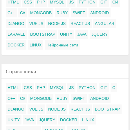
HTML
CSS
PHP
MYSQL
JS
PYTHON
GIT
СИ
C++
C#
MONGODB
RUBY
SWIFT
ANDROID
DJANGO
VUE JS
NODE JS
REACT JS
ANGULAR
LARAVEL
BOOTSTRAP
UNITY
JAVA
JQUERY
DOCKER
LINUX
Нейронные сети
Справочники
HTML
CSS
PHP
MYSQL
JS
PYTHON
GIT
C
C++
C#
MONGODB
RUBY
SWIFT
ANDROID
DJANGO
VUE JS
NODE JS
REACT JS
BOOTSTRAP
UNITY
JAVA
JQUERY
DOCKER
LINUX