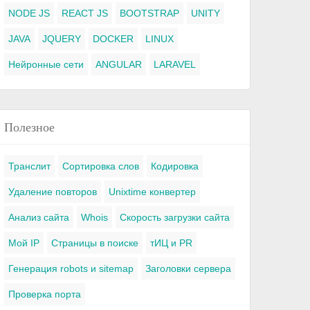
NODE JS
REACT JS
BOOTSTRAP
UNITY
JAVA
JQUERY
DOCKER
LINUX
Нейронные сети
ANGULAR
LARAVEL
Полезное
Транслит
Сортировка слов
Кодировка
Удаление повторов
Unixtime конвертер
Анализ сайта
Whois
Скорость загрузки сайта
Мой IP
Страницы в поиске
тИЦ и PR
Генерация robots и sitemap
Заголовки сервера
Проверка порта