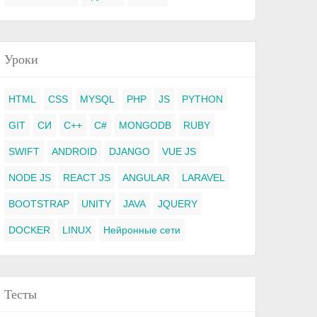
Уроки
HTML
CSS
MYSQL
PHP
JS
PYTHON
GIT
СИ
C++
C#
MONGODB
RUBY
SWIFT
ANDROID
DJANGO
VUE JS
NODE JS
REACT JS
ANGULAR
LARAVEL
BOOTSTRAP
UNITY
JAVA
JQUERY
DOCKER
LINUX
Нейронные сети
Тесты