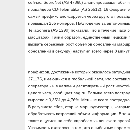
сейчас. SuproNet (AS 47868) анонсировавшая обычн
провайдера CD-Telematika (AS 25512). 16 февраля э
самый префикс анонсируется через другого провайде
превышал 255 номеров. Наблюдение за автономными с
TeliaSonera (AS 1299) показали, что в течение час
масштабах. Таким образом, единственный чешский
вызвать серьезный рост объемов обновлений маршру
обновлений в секунду) наступил всего через 8 мину
префиксов, достижение которых оказалось затрудне
271175, имеющихся в глобальной сети, что составил
оператора - и в наличии десятикратный рост неуст
целого часа, сообщает nag.ru. Больше всего постр
выросло с 0,35% до 4,76%. Меньше всего пострадал
В результате сбоя, старые маршрутизаторы, которые
обрабатывать возросший объем информации. В тож
также ощутили на себе «проблемы» чешского провай
Уязвимость оказалось в том, что ошибочные парам