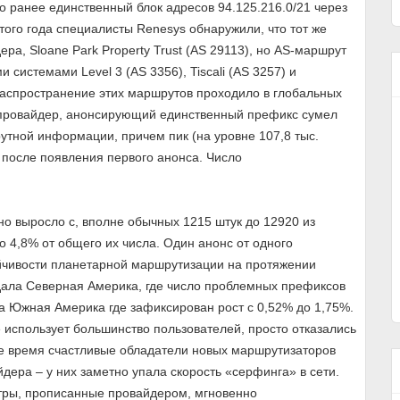
о ранее единственный блок адресов 94.125.216.0/21 через
того года специалисты Renesys обнаружили, что тот же
ра, Sloane Park Property Trust (AS 29113), но AS-маршрут
истемами Level 3 (AS 3356), Tiscali (AS 3257) и
а распространение этих маршрутов проходило в глобальных
 провайдер, анонсирующий единственный префикс сумел
тной информации, причем пик (на уровне 107,8 тыс.
т после появления первого анонса. Число
но выросло с, вполне обычных 1215 штук до 12920 из
о 4,8% от общего их числа. Один анонс от одного
ойчивости планетарной маршрутизации на протяжении
адала Северная Америка, где число проблемных префиксов
а Южная Америка где зафиксирован рост с 0,52% до 1,75%.
 использует большинство пользователей, просто отказались
е время счастливые обладатели новых маршрутизаторов
дера – у них заметно упала скорость «серфинга» в сети.
етры, прописанные провайдером, мгновенно