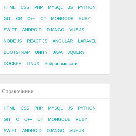
HTML
CSS
PHP
MYSQL
JS
PYTHON
GIT
СИ
C++
C#
MONGODB
RUBY
SWIFT
ANDROID
DJANGO
VUE JS
NODE JS
REACT JS
ANGULAR
LARAVEL
BOOTSTRAP
UNITY
JAVA
JQUERY
DOCKER
LINUX
Нейронные сети
Справочники
HTML
CSS
PHP
MYSQL
JS
PYTHON
GIT
C
C++
C#
MONGODB
RUBY
SWIFT
ANDROID
DJANGO
VUE JS