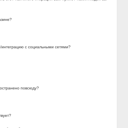
азине?
ю/интеграцию с социальными сетями?
ространено повсюду?
твует?