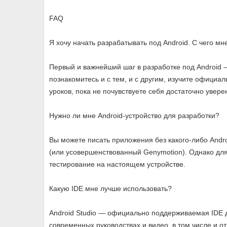
FAQ
Я хочу начать разрабатывать под Android. С чего мн
Первый и важнейший шаг в разработке под Android –
познакомитесь и с тем, и с другим, изучите официа
уроков, пока не почувствуете себя достаточно увер
Нужно ли мне Android-устройство для разработки?
Вы можете писать приложения без какого-либо Andro
(или усовершенствованный Genymotion). Однако для
тестирование на настоящем устройстве.
Какую IDE мне лучше использовать?
Android Studio — официально поддерживаемая IDE д
современных руководствах и видео, в том числе и от