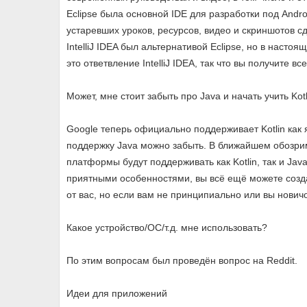
Eclipse была основной IDE для разработки под Andr
устаревших уроков, ресурсов, видео и скриншотов с
IntelliJ IDEA был альтернативой Eclipse, но в настоя
это ответвление IntelliJ IDEA, так что вы получите 
Может, мне стоит забыть про Java и начать учить Kotl
Google теперь официально поддерживает Kotlin как яз
поддержку Java можно забыть. В ближайшем обозр
платформы будут поддерживать как Kotlin, так и Jav
приятными особенностями, вы всё ещё можете созда
от вас, но если вам не принципиально или вы новичок
Какое устройство/ОС/т.д. мне использовать?
По этим вопросам был проведён вопрос на Reddit.
Идеи для приложений