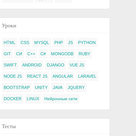
Уроки
HTML
CSS
MYSQL
PHP
JS
PYTHON
GIT
СИ
C++
C#
MONGODB
RUBY
SWIFT
ANDROID
DJANGO
VUE JS
NODE JS
REACT JS
ANGULAR
LARAVEL
BOOTSTRAP
UNITY
JAVA
JQUERY
DOCKER
LINUX
Нейронные сети
Тесты