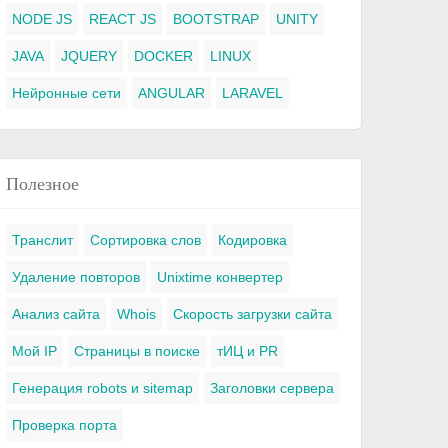
NODE JS
REACT JS
BOOTSTRAP
UNITY
JAVA
JQUERY
DOCKER
LINUX
Нейронные сети
ANGULAR
LARAVEL
Полезное
Транслит
Сортировка слов
Кодировка
Удаление повторов
Unixtime конвертер
Анализ сайта
Whois
Скорость загрузки сайта
Мой IP
Страницы в поиске
тИЦ и PR
Генерация robots и sitemap
Заголовки сервера
Проверка порта