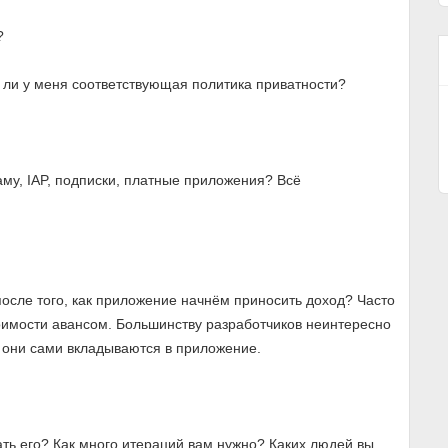
?
а ли у меня соответствующая политика приватности?
аму, IAP, подписки, платные приложения? Всё
 после того, как приложение начнём приносить доход? Часто
оимости авансом. Большинству разработчиков неинтересно
а они сами вкладываются в приложение.
ать его? Как много итераций вам нужно? Каких людей вы