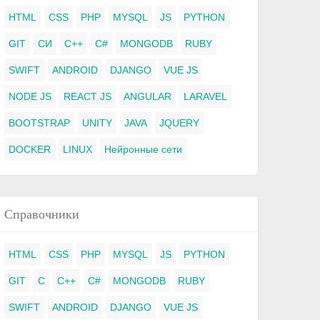
HTML
CSS
PHP
MYSQL
JS
PYTHON
GIT
СИ
C++
C#
MONGODB
RUBY
SWIFT
ANDROID
DJANGO
VUE JS
NODE JS
REACT JS
ANGULAR
LARAVEL
BOOTSTRAP
UNITY
JAVA
JQUERY
DOCKER
LINUX
Нейронные сети
Справочники
HTML
CSS
PHP
MYSQL
JS
PYTHON
GIT
C
C++
C#
MONGODB
RUBY
SWIFT
ANDROID
DJANGO
VUE JS