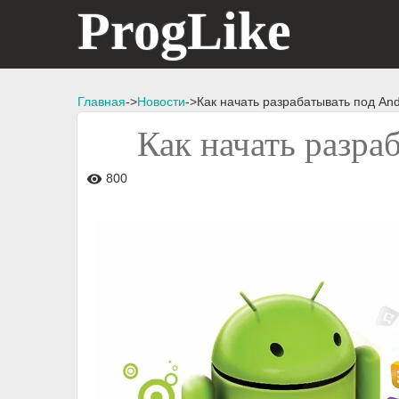
ProgLike
Главная
->
Новости
->Как начать разрабатывать под And
Как начать разра
800
visibility