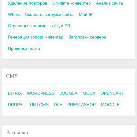
Удаление повторов
Unixtime конвертер
Анализ сайта
Whois
Скорость загрузки сайта
Мой IP
Страницы в поиске
тИЦ и PR
Генерация robots и sitemap
Заголовки сервера
Проверка порта
CMS
BITRIX
WORDPRESS
JOOMLA
MODX
OPENCART
DRUPAL
UMI.CMS
DLE
PRESTASHOP
MOODLE
Рассылка