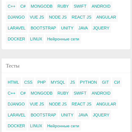
C++
C#
MONGODB
RUBY
SWIFT
ANDROID
DJANGO
VUE JS
NODE JS
REACT JS
ANGULAR
LARAVEL
BOOTSTRAP
UNITY
JAVA
JQUERY
DOCKER
LINUX
Нейронные сети
Тесты
HTML
CSS
PHP
MYSQL
JS
PYTHON
GIT
СИ
C++
C#
MONGODB
RUBY
SWIFT
ANDROID
DJANGO
VUE JS
NODE JS
REACT JS
ANGULAR
LARAVEL
BOOTSTRAP
UNITY
JAVA
JQUERY
DOCKER
LINUX
Нейронные сети