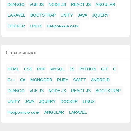
DJANGO
VUE JS
NODE JS
REACT JS
ANGULAR
LARAVEL
BOOTSTRAP
UNITY
JAVA
JQUERY
DOCKER
LINUX
Нейронные сети
Справочники
HTML
CSS
PHP
MYSQL
JS
PYTHON
GIT
C
C++
C#
MONGODB
RUBY
SWIFT
ANDROID
DJANGO
VUE JS
NODE JS
REACT JS
BOOTSTRAP
UNITY
JAVA
JQUERY
DOCKER
LINUX
Нейронные сети
ANGULAR
LARAVEL