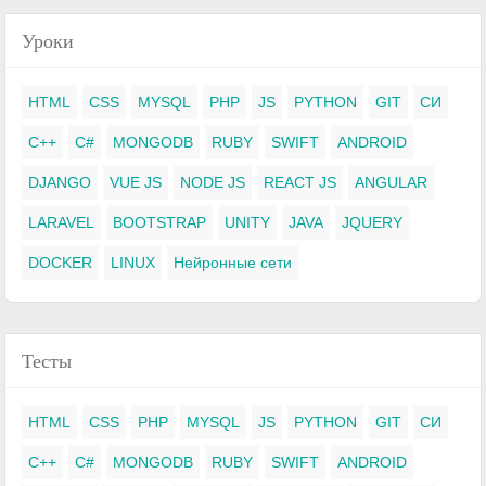
Уроки
HTML
CSS
MYSQL
PHP
JS
PYTHON
GIT
СИ
C++
C#
MONGODB
RUBY
SWIFT
ANDROID
DJANGO
VUE JS
NODE JS
REACT JS
ANGULAR
LARAVEL
BOOTSTRAP
UNITY
JAVA
JQUERY
DOCKER
LINUX
Нейронные сети
Тесты
HTML
CSS
PHP
MYSQL
JS
PYTHON
GIT
СИ
C++
C#
MONGODB
RUBY
SWIFT
ANDROID