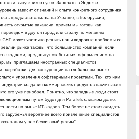
ентов и выпускников вузов. Зарплаты в Яндексе
ровень зависит от знаний и опыта конкретного сотрудника,
 есть представительства на Украине, в Белоруссии,
ов есть открытые вакансии: причем мы готовы как
с переездом в другой город или страну по желанию
 из СНГ может частично решить наши кадровые проблемы со
 реалии рынка таковы, что большинство компаний, если
са с кадрами, предпочтут озаботиться оформлением на
ер, мы приглашаем иностранных специалистов
 разработки. Для конкуренции на глобальном рынке
 опытом управления софтверными проектами. Тех, кто нам
т индустрии создания коммерческих продуктов насчитывает
 кто его уже приобрел. Понятно, что западные люди стоят
эволюционным путем будет для Parallels слишком долго.
енности на рынке ИТ-кадров. Тем более не стоит ожидать
его зарубежья вероятнее всего привлечение специалистов
азахстаном у нас безвизовый режим".