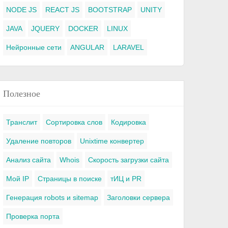
NODE JS
REACT JS
BOOTSTRAP
UNITY
JAVA
JQUERY
DOCKER
LINUX
Нейронные сети
ANGULAR
LARAVEL
Полезное
Транслит
Сортировка слов
Кодировка
Удаление повторов
Unixtime конвертер
Анализ сайта
Whois
Скорость загрузки сайта
Мой IP
Страницы в поиске
тИЦ и PR
Генерация robots и sitemap
Заголовки сервера
Проверка порта