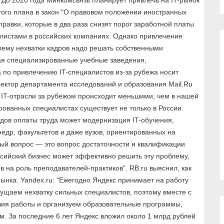
"До 2020 года Минкомсвязь планирует привлечь на IT-рынок
этого плана в закон "О правовом положении иностранных
равки, которые в два раза снизят порог заработной платы
листами в российских компаниях. Однако привлечение
лему нехватки кадров надо решать собственными
ая специализированные учебные заведения,
 по привлечению IT-специалистов из-за рубежа носит
ректор департамента исследований и образования Mail.Ru
 IT-отрасли за рубежом происходит меньшими, чем в нашей
рованных специалистах существует не только в России.
дов оплаты труда может модернизация IT-обучения,
едр, факультетов и даже вузов, ориентированных на
ный вопрос — это вопрос достаточности и квалификации
сийский бизнес может эффективно решить эту проблему,
в на роль преподавателей-практиков". RB.ru выяснил, как
ынка. Yandex.ru: "Ежегодно Яндекс принимает на работу
ущаем нехватку сильных специалистов, поэтому вместе с
ия работы и организуем образовательные программы,
м. За последние 6 лет Яндекс вложил около 1 млрд рублей