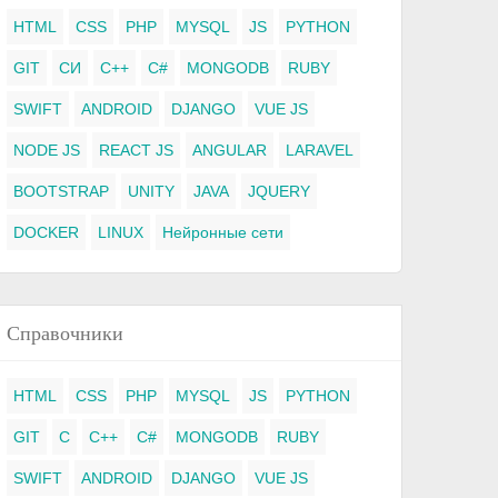
HTML
CSS
PHP
MYSQL
JS
PYTHON
GIT
СИ
C++
C#
MONGODB
RUBY
SWIFT
ANDROID
DJANGO
VUE JS
NODE JS
REACT JS
ANGULAR
LARAVEL
BOOTSTRAP
UNITY
JAVA
JQUERY
DOCKER
LINUX
Нейронные сети
Справочники
HTML
CSS
PHP
MYSQL
JS
PYTHON
GIT
C
C++
C#
MONGODB
RUBY
SWIFT
ANDROID
DJANGO
VUE JS