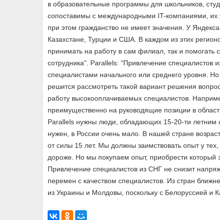
в образовательные программы для школьников, студ
сопоставимы с международными IT-компаниями, их у
при этом гражданство не имеет значения. У Яндекса
Казахстане, Турции и США. В каждом из этих регион
принимать на работу в сам филиал, так и помогать 
сотрудника". Parallels: "Привлечение специалистов
специалистами начального или среднего уровня. Но
решится рассмотреть такой вариант решения вопро
работу высокооплачиваемых специалистов. Наприм
преимущественно на руководящие позиции в области
Parallels нужны люди, обладающих 15-20-ти летним
нужен, в России очень мало. В нашей стране возрас
от силы 15 лет. Мы должны заимствовать опыт у тех,
дороже. Но мы покупаем опыт, приобрести который 
Привлечение специалистов из СНГ не снизит напряж
перемен с качеством специалистов. Из стран ближн
из Украины и Молдовы, поскольку с Белоруссией и К