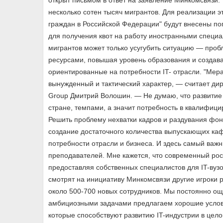
открыт письмом в ответ на заявление Минкомсвязи: 
несколько сотен тысяч мигрантов. Для реализации 
граждан в Российской Федерации" будут внесены поп
для получения квот на работу иностранными специа
мигрантов может только усугубить ситуацию — проб
ресурсами, повышая уровень образования и создав
ориентированные на потребности IT- отрасли. "Мера
вынужденный и тактический характер, — считает ди
Group Дмитрий Волошин. — Не думаю, что развитие
стране, темпами, а значит потребность в квалифици
Решить проблему нехватки кадров и раздувания фон
создание достаточного количества выпускающих каф
потребности отрасли и бизнеса. И здесь самый важ
преподавателей. Мне кажется, что современный рос
предоставляя собственных специалистов для IT-вузо
смотрят на инициативу Минкомсвязи другие игроки р
около 500-700 новых сотрудников. Мы постоянно ощ
амбициозными задачами предлагаем хорошие услов
которые способствуют развитию IT-индустрии в цело