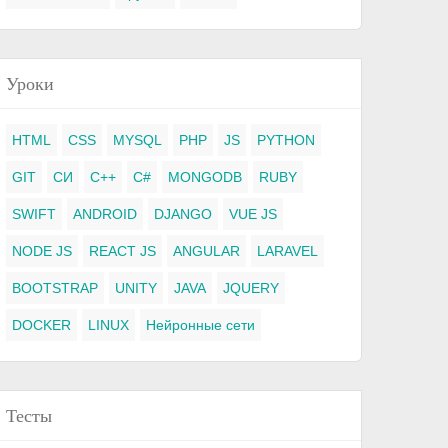
Уроки
HTML
CSS
MYSQL
PHP
JS
PYTHON
GIT
СИ
C++
C#
MONGODB
RUBY
SWIFT
ANDROID
DJANGO
VUE JS
NODE JS
REACT JS
ANGULAR
LARAVEL
BOOTSTRAP
UNITY
JAVA
JQUERY
DOCKER
LINUX
Нейронные сети
Тесты