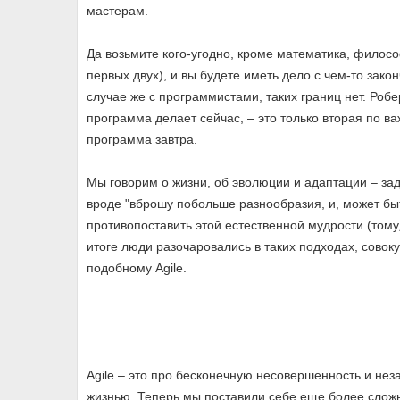
мастерам.
Да возьмите кого-угодно, кроме математика, филос
первых двух), и вы будете иметь дело с чем-то зак
случае же с программистами, таких границ нет. Робе
программа делает сейчас, – это только вторая по ва
программа завтра.
Мы говорим о жизни, об эволюции и адаптации – за
вроде "вброшу побольше разнообразия, и, может быт
противопоставить этой естественной мудрости (тому
итоге люди разочаровались в таких подходах, совоку
подобному Agile.
Agile – это про бесконечную несовершенность и нез
жизнью. Теперь мы поставили себе еще более сложн