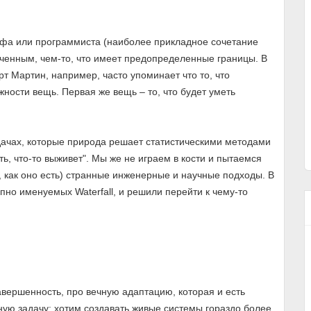
офа или программиста (наиболее прикладное сочетание
онченным, чем-то, что имеет предопределенные границы. В
рт Мартин, например, часто упоминает что то, что
жности вещь. Первая же вещь – то, что будет уметь
дачах, которые природа решает статистическими методами
ь, что-то выживет". Мы же не играем в кости и пытаемся
, как оно есть) странные инженерные и научные подходы. В
пно именуемых Waterfall, и решили перейти к чему-то
авершенность, про вечную адаптацию, которая и есть
ую задачу: хотим создавать живые системы гораздо более