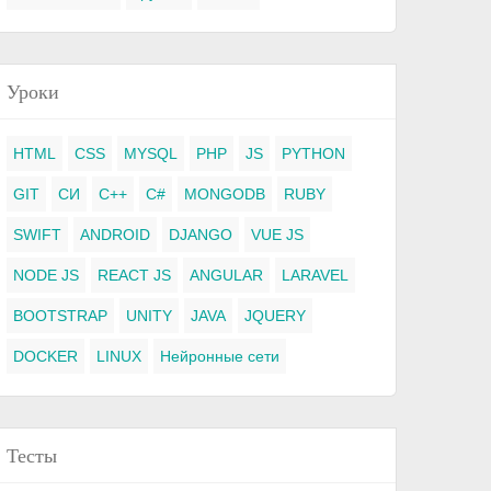
Уроки
HTML
CSS
MYSQL
PHP
JS
PYTHON
GIT
СИ
C++
C#
MONGODB
RUBY
SWIFT
ANDROID
DJANGO
VUE JS
NODE JS
REACT JS
ANGULAR
LARAVEL
BOOTSTRAP
UNITY
JAVA
JQUERY
DOCKER
LINUX
Нейронные сети
Тесты