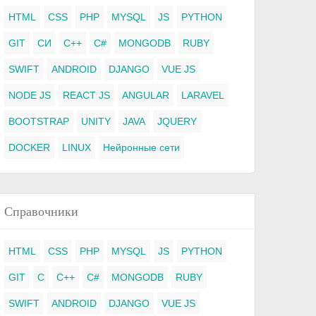
HTML
CSS
PHP
MYSQL
JS
PYTHON
GIT
СИ
C++
C#
MONGODB
RUBY
SWIFT
ANDROID
DJANGO
VUE JS
NODE JS
REACT JS
ANGULAR
LARAVEL
BOOTSTRAP
UNITY
JAVA
JQUERY
DOCKER
LINUX
Нейронные сети
Справочники
HTML
CSS
PHP
MYSQL
JS
PYTHON
GIT
C
C++
C#
MONGODB
RUBY
SWIFT
ANDROID
DJANGO
VUE JS