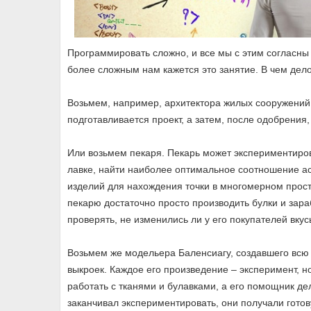
Программировать сложно, и все мы с этим согласн
более сложным нам кажется это занятие. В чем дел
Возьмем, например, архитектора жилых сооружений.
подготавливается проект, а затем, после одобрения
Или возьмем пекаря. Пекарь может экспериментиро
лавке, найти наиболее оптимальное соотношение ас
изделий для нахождения точки в многомерном прос
пекарю достаточно просто производить булки и зара
проверять, не изменились ли у его покупателей вкус
Возьмем же модельера Баленсиагу, создавшего вс
выкроек. Каждое его произведение – эксперимент, 
работать с тканями и булавками, а его помощник дел
заканчивал экспериментировать, они получали гото