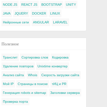
NODE JS
REACT JS
BOOTSTRAP
UNITY
JAVA
JQUERY
DOCKER
LINUX
Нейронные сети
ANGULAR
LARAVEL
Полезное
Транслит
Сортировка слов
Кодировка
Удаление повторов
Unixtime конвертер
Анализ сайта
Whois
Скорость загрузки сайта
Мой IP
Страницы в поиске
тИЦ и PR
Генерация robots и sitemap
Заголовки сервера
Проверка порта