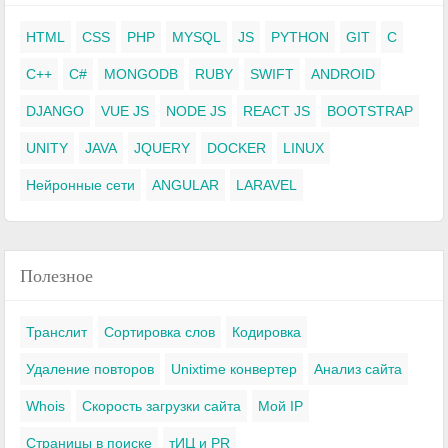
HTML
CSS
PHP
MYSQL
JS
PYTHON
GIT
C
C++
C#
MONGODB
RUBY
SWIFT
ANDROID
DJANGO
VUE JS
NODE JS
REACT JS
BOOTSTRAP
UNITY
JAVA
JQUERY
DOCKER
LINUX
Нейронные сети
ANGULAR
LARAVEL
Полезное
Транслит
Сортировка слов
Кодировка
Удаление повторов
Unixtime конвертер
Анализ сайта
Whois
Скорость загрузки сайта
Мой IP
Страницы в поиске
тИЦ и PR