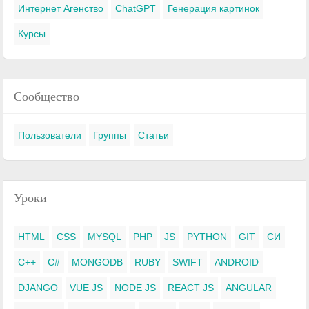
Интернет Агенство
ChatGPT
Генерация картинок
Курсы
Сообщество
Пользователи
Группы
Статьи
Уроки
HTML
CSS
MYSQL
PHP
JS
PYTHON
GIT
СИ
C++
C#
MONGODB
RUBY
SWIFT
ANDROID
DJANGO
VUE JS
NODE JS
REACT JS
ANGULAR