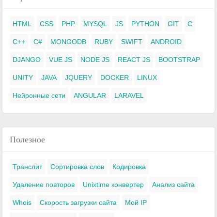
HTML
CSS
PHP
MYSQL
JS
PYTHON
GIT
C
C++
C#
MONGODB
RUBY
SWIFT
ANDROID
DJANGO
VUE JS
NODE JS
REACT JS
BOOTSTRAP
UNITY
JAVA
JQUERY
DOCKER
LINUX
Нейронные сети
ANGULAR
LARAVEL
Полезное
Транслит
Сортировка слов
Кодировка
Удаление повторов
Unixtime конвертер
Анализ сайта
Whois
Скорость загрузки сайта
Мой IP