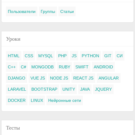
Пользователи
Группы
Статьи
Уроки
HTML
CSS
MYSQL
PHP
JS
PYTHON
GIT
СИ
C++
C#
MONGODB
RUBY
SWIFT
ANDROID
DJANGO
VUE JS
NODE JS
REACT JS
ANGULAR
LARAVEL
BOOTSTRAP
UNITY
JAVA
JQUERY
DOCKER
LINUX
Нейронные сети
Тесты