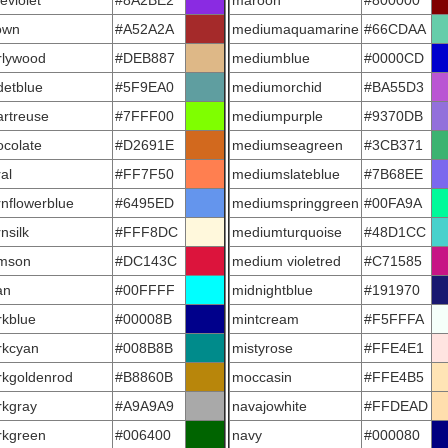
eviolet
#8A2BE2
maroon
#800000
own
#A52A2A
mediumaquamarine
#66CDAA
rlywood
#DEB887
mediumblue
#0000CD
detblue
#5F9EA0
mediumorchid
#BA55D3
artreuse
#7FFF00
mediumpurple
#9370DB
ocolate
#D2691E
mediumseagreen
#3CB371
al
#FF7F50
mediumslateblue
#7B68EE
rnflowerblue
#6495ED
mediumspringgreen
#00FA9A
nsilk
#FFF8DC
mediumturquoise
#48D1CC
imson
#DC143C
medium violetred
#C71585
an
#00FFFF
midnightblue
#191970
rkblue
#00008B
mintcream
#F5FFFA
rkcyan
#008B8B
mistyrose
#FFE4E1
rkgoldenrod
#B8860B
moccasin
#FFE4B5
rkgray
#A9A9A9
navajowhite
#FFDEAD
rkgreen
#006400
navy
#000080