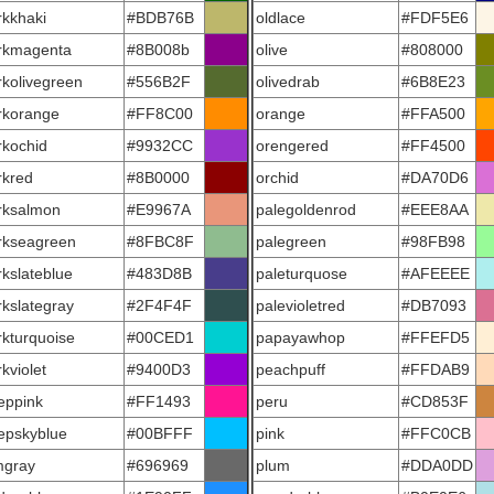
rkkhaki
#BDB76B
oldlace
#FDF5E6
rkmagenta
#8B008b
olive
#808000
rkolivegreen
#556B2F
olivedrab
#6B8E23
rkorange
#FF8C00
orange
#FFA500
rkochid
#9932CC
orengered
#FF4500
rkred
#8B0000
orchid
#DA70D6
rksalmon
#E9967A
palegoldenrod
#EEE8AA
rkseagreen
#8FBC8F
palegreen
#98FB98
rkslateblue
#483D8B
paleturquose
#AFEEEE
rkslategray
#2F4F4F
palevioletred
#DB7093
rkturquoise
#00CED1
papayawhop
#FFEFD5
kviolet
#9400D3
peachpuff
#FFDAB9
eppink
#FF1493
peru
#CD853F
epskyblue
#00BFFF
pink
#FFC0CB
mgray
#696969
plum
#DDA0DD