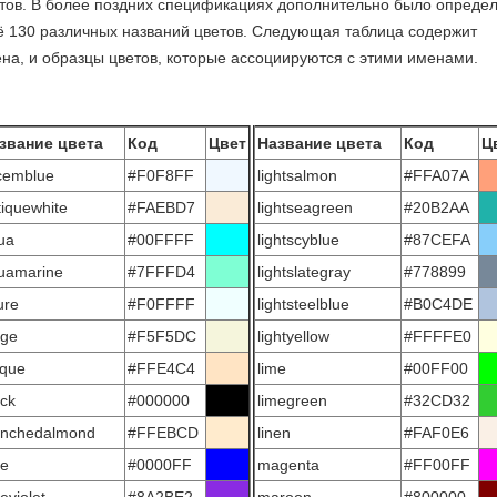
тов. В более поздних спецификациях дополнительно было опреде
 130 различных названий цветов. Следующая таблица содержит
на, и образцы цветов, которые ассоциируются с этими именами.
звание цвета
Код
Цвет
Название цвета
Код
Ц
icemblue
#F0F8FF
lightsalmon
#FFA07A
tiquewhite
#FAEBD7
lightseagreen
#20B2AA
ua
#00FFFF
lightscyblue
#87CEFA
uamarine
#7FFFD4
lightslategray
#778899
ure
#F0FFFF
lightsteelblue
#B0C4DE
ige
#F5F5DC
lightyellow
#FFFFE0
sque
#FFE4C4
lime
#00FF00
ack
#000000
limegreen
#32CD32
anchedalmond
#FFEBCD
linen
#FAF0E6
ue
#0000FF
magenta
#FF00FF