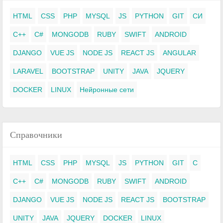
HTML
CSS
PHP
MYSQL
JS
PYTHON
GIT
СИ
C++
C#
MONGODB
RUBY
SWIFT
ANDROID
DJANGO
VUE JS
NODE JS
REACT JS
ANGULAR
LARAVEL
BOOTSTRAP
UNITY
JAVA
JQUERY
DOCKER
LINUX
Нейронные сети
Справочники
HTML
CSS
PHP
MYSQL
JS
PYTHON
GIT
C
C++
C#
MONGODB
RUBY
SWIFT
ANDROID
DJANGO
VUE JS
NODE JS
REACT JS
BOOTSTRAP
UNITY
JAVA
JQUERY
DOCKER
LINUX