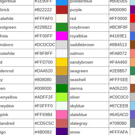
dgerblue
#1E90FF
powderblue
#B0E0E6
ebrick
#B22222
purple
#800080
ralwhite
#FFFAF0
red
#FF0000
restgreen
#228B22
rosybrown
#BC8F8F
hsia
#FF00FF
royalblue
#4169E1
insboro
#DCDCDC
saddlebrown
#8B4513
ostwhite
#F8F8FF
salmon
#FA8072
ld
#FFD700
sandybrown
#F4A460
ldenrod
#DAA520
seagreen
#2E8B57
ay
#808080
seashell
#FFF5EE
een
#008000
sienna
#A0522D
eenyellow
#ADFF2F
silver
#C0C0C0
neydew
#F0FFF0
skyblue
#87CEEB
tpink
#FF69B4
slateblue
#6A5ACD
diandred
#CD5C5C
slategray
#708080
igo
#4B0082
snow
#FFFAFA