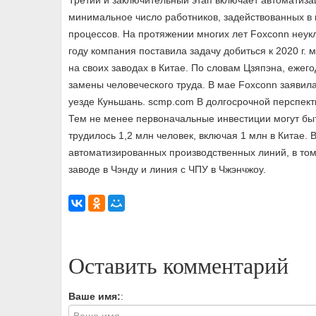
Третий и заключительный этап включает автоматизац
минимальное число работников, задействованных в п
процессов. На протяжении многих лет Foxconn неу
году компания поставила задачу добиться к 2020 г
на своих заводах в Китае. По словам Цзяпэна, ежег
замены человеческого труда. В мае Foxconn заявила
уезде Куньшань. scmp.com В долгосрочной перспект
Тем не менее первоначальные инвестиции могут бы
трудилось 1,2 млн человек, включая 1 млн в Китае.
автоматизированных производственных линий, в том
заводе в Чэнду и линия с ЧПУ в Чжэнчжоу.
Оставить комментарий
Ваше имя:
: