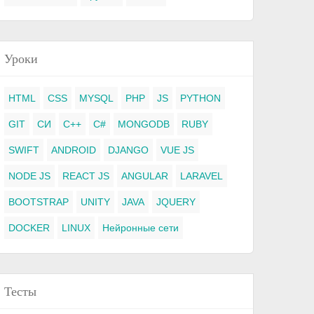
Уроки
HTML
CSS
MYSQL
PHP
JS
PYTHON
GIT
СИ
C++
C#
MONGODB
RUBY
SWIFT
ANDROID
DJANGO
VUE JS
NODE JS
REACT JS
ANGULAR
LARAVEL
BOOTSTRAP
UNITY
JAVA
JQUERY
DOCKER
LINUX
Нейронные сети
Тесты