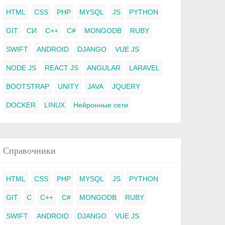
HTML
CSS
PHP
MYSQL
JS
PYTHON
GIT
СИ
C++
C#
MONGODB
RUBY
SWIFT
ANDROID
DJANGO
VUE JS
NODE JS
REACT JS
ANGULAR
LARAVEL
BOOTSTRAP
UNITY
JAVA
JQUERY
DOCKER
LINUX
Нейронные сети
Справочники
HTML
CSS
PHP
MYSQL
JS
PYTHON
GIT
C
C++
C#
MONGODB
RUBY
SWIFT
ANDROID
DJANGO
VUE JS