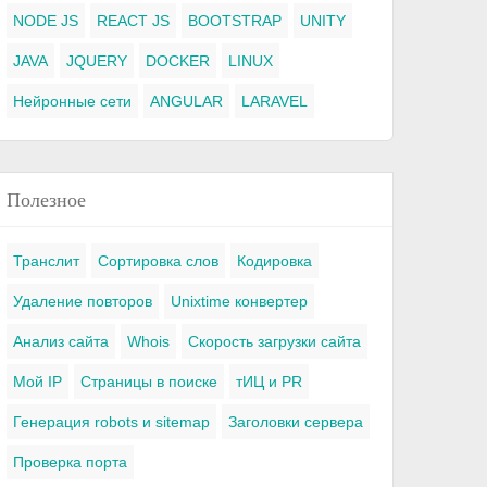
NODE JS
REACT JS
BOOTSTRAP
UNITY
JAVA
JQUERY
DOCKER
LINUX
Нейронные сети
ANGULAR
LARAVEL
Полезное
Транслит
Сортировка слов
Кодировка
Удаление повторов
Unixtime конвертер
Анализ сайта
Whois
Скорость загрузки сайта
Мой IP
Страницы в поиске
тИЦ и PR
Генерация robots и sitemap
Заголовки сервера
Проверка порта