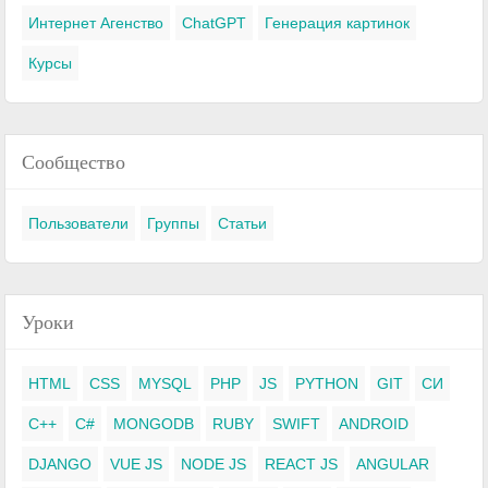
Интернет Агенство
ChatGPT
Генерация картинок
Курсы
Сообщество
Пользователи
Группы
Статьи
Уроки
HTML
CSS
MYSQL
PHP
JS
PYTHON
GIT
СИ
C++
C#
MONGODB
RUBY
SWIFT
ANDROID
DJANGO
VUE JS
NODE JS
REACT JS
ANGULAR