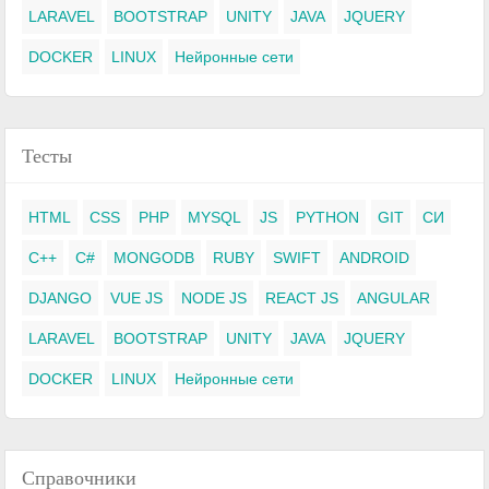
LARAVEL
BOOTSTRAP
UNITY
JAVA
JQUERY
DOCKER
LINUX
Нейронные сети
Тесты
HTML
CSS
PHP
MYSQL
JS
PYTHON
GIT
СИ
C++
C#
MONGODB
RUBY
SWIFT
ANDROID
DJANGO
VUE JS
NODE JS
REACT JS
ANGULAR
LARAVEL
BOOTSTRAP
UNITY
JAVA
JQUERY
DOCKER
LINUX
Нейронные сети
Справочники