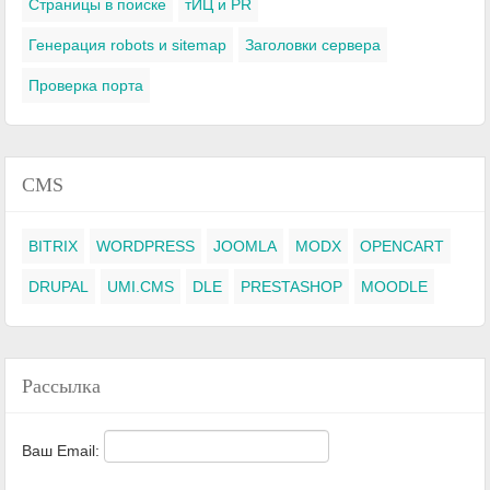
Страницы в поиске
тИЦ и PR
Генерация robots и sitemap
Заголовки сервера
Проверка порта
CMS
BITRIX
WORDPRESS
JOOMLA
MODX
OPENCART
DRUPAL
UMI.CMS
DLE
PRESTASHOP
MOODLE
Рассылка
Ваш Email: