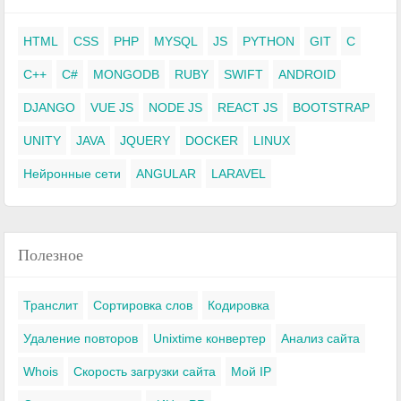
HTML
CSS
PHP
MYSQL
JS
PYTHON
GIT
C
C++
C#
MONGODB
RUBY
SWIFT
ANDROID
DJANGO
VUE JS
NODE JS
REACT JS
BOOTSTRAP
UNITY
JAVA
JQUERY
DOCKER
LINUX
Нейронные сети
ANGULAR
LARAVEL
Полезное
Транслит
Сортировка слов
Кодировка
Удаление повторов
Unixtime конвертер
Анализ сайта
Whois
Скорость загрузки сайта
Мой IP