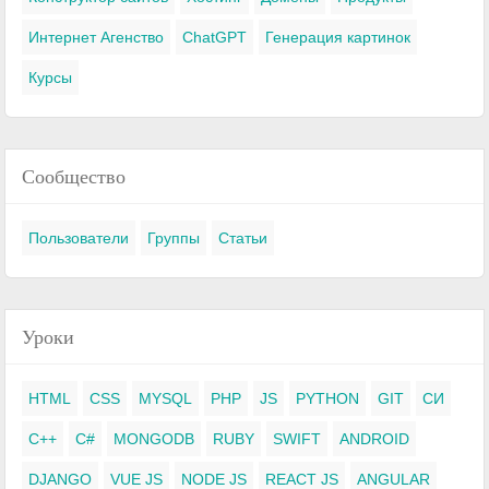
Интернет Агенство
ChatGPT
Генерация картинок
Курсы
Сообщество
Пользователи
Группы
Статьи
Уроки
HTML
CSS
MYSQL
PHP
JS
PYTHON
GIT
СИ
C++
C#
MONGODB
RUBY
SWIFT
ANDROID
DJANGO
VUE JS
NODE JS
REACT JS
ANGULAR