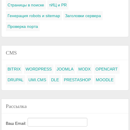
Страницы в поиске
тИЦ и PR
Генерация robots и sitemap
Заголовки сервера
Проверка порта
CMS
BITRIX
WORDPRESS
JOOMLA
MODX
OPENCART
DRUPAL
UMI.CMS
DLE
PRESTASHOP
MOODLE
Рассылка
Ваш Email: