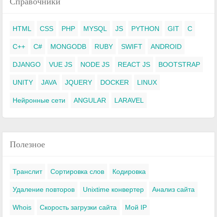
Справочники
HTML
CSS
PHP
MYSQL
JS
PYTHON
GIT
C
C++
C#
MONGODB
RUBY
SWIFT
ANDROID
DJANGO
VUE JS
NODE JS
REACT JS
BOOTSTRAP
UNITY
JAVA
JQUERY
DOCKER
LINUX
Нейронные сети
ANGULAR
LARAVEL
Полезное
Транслит
Сортировка слов
Кодировка
Удаление повторов
Unixtime конвертер
Анализ сайта
Whois
Скорость загрузки сайта
Мой IP