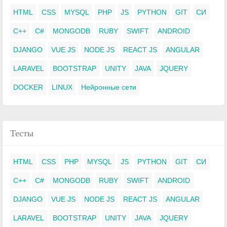
HTML
CSS
MYSQL
PHP
JS
PYTHON
GIT
СИ
C++
C#
MONGODB
RUBY
SWIFT
ANDROID
DJANGO
VUE JS
NODE JS
REACT JS
ANGULAR
LARAVEL
BOOTSTRAP
UNITY
JAVA
JQUERY
DOCKER
LINUX
Нейронные сети
Тесты
HTML
CSS
PHP
MYSQL
JS
PYTHON
GIT
СИ
C++
C#
MONGODB
RUBY
SWIFT
ANDROID
DJANGO
VUE JS
NODE JS
REACT JS
ANGULAR
LARAVEL
BOOTSTRAP
UNITY
JAVA
JQUERY