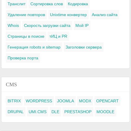
Транслит
Сортировка слов
Кодировка
Удаление повторов
Unixtime конвертер
Анализ сайта
Whois
Скорость загрузки сайта
Мой IP
Страницы в поиске
тИЦ и PR
Генерация robots и sitemap
Заголовки сервера
Проверка порта
CMS
BITRIX
WORDPRESS
JOOMLA
MODX
OPENCART
DRUPAL
UMI.CMS
DLE
PRESTASHOP
MOODLE