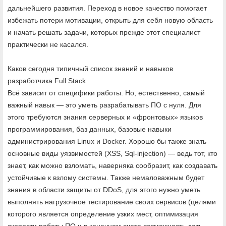
дальнейшего развития. Переход в новое качество помогает
избежать потери мотивации, открыть для себя новую область
и начать решать задачи, которых прежде этот специалист
практически не касался.
Каков сегодня типичный список знаний и навыков
разработчика Full Stack
Всё зависит от специфики работы. Но, естественно, самый
важный навык — это уметь разрабатывать ПО с нуля. Для
этого требуются знания серверных и «фронтовых» языков
программирования, баз данных, базовые навыки
администрирования Linux и Docker. Хорошо бы также знать
основные виды уязвимостей (XSS, Sql-injection) — ведь тот, кто
знает, как можно взломать, наверняка сообразит, как создавать
устойчивые к взлому системы. Также немаловажным будет
знания в области защиты от DDoS, для этого нужно уметь
выполнять нагрузочное тестирование своих сервисов (целями
которого является определение узких мест, оптимизация
скорости работы ПО и в конечном счете возможность дать