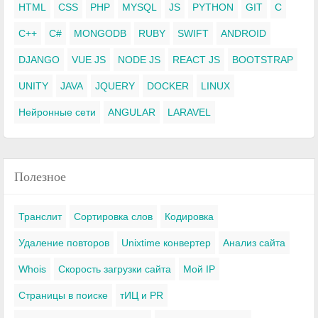
HTML
CSS
PHP
MYSQL
JS
PYTHON
GIT
C
C++
C#
MONGODB
RUBY
SWIFT
ANDROID
DJANGO
VUE JS
NODE JS
REACT JS
BOOTSTRAP
UNITY
JAVA
JQUERY
DOCKER
LINUX
Нейронные сети
ANGULAR
LARAVEL
Полезное
Транслит
Сортировка слов
Кодировка
Удаление повторов
Unixtime конвертер
Анализ сайта
Whois
Скорость загрузки сайта
Мой IP
Страницы в поиске
тИЦ и PR