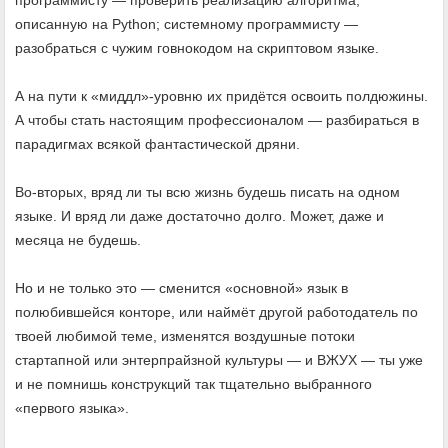
программисту — проверить реализацию алгоритма,
описанную на Python; системному программисту —
разобраться с чужим говнокодом на скриптовом языке.
А на пути к «миддл»-уровню их придётся освоить полдюжины.
А чтобы стать настоящим профессионалом — разбираться в
парадигмах всякой фантастической дряни.
Во-вторых, вряд ли ты всю жизнь будешь писать на одном
языке. И вряд ли даже достаточно долго. Может, даже и
месяца не будешь.
Но и не только это — сменится «основной» язык в
полюбившейся конторе, или наймёт другой работодатель по
твоей любимой теме, изменятся воздушные потоки
стартапной или энтерпрайзной культуры — и ВЖУХ — ты уже
и не помнишь конструкций так тщательно выбранного
«первого языка».