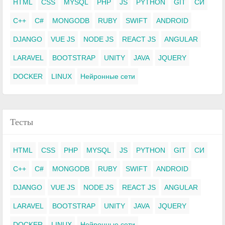
HTML
CSS
MYSQL
PHP
JS
PYTHON
GIT
СИ
C++
C#
MONGODB
RUBY
SWIFT
ANDROID
DJANGO
VUE JS
NODE JS
REACT JS
ANGULAR
LARAVEL
BOOTSTRAP
UNITY
JAVA
JQUERY
DOCKER
LINUX
Нейронные сети
Тесты
HTML
CSS
PHP
MYSQL
JS
PYTHON
GIT
СИ
C++
C#
MONGODB
RUBY
SWIFT
ANDROID
DJANGO
VUE JS
NODE JS
REACT JS
ANGULAR
LARAVEL
BOOTSTRAP
UNITY
JAVA
JQUERY
DOCKER
LINUX
Нейронные сети