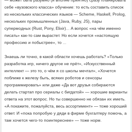
— может быть разумно (и вполне приятно) сразу планировать
себе «вузовского класса» обучение: то есть составить список
из нескольких классических языков — Scheme, Haskell, Prolog,
нескольких промышленных (Java, Ruby, JS), пары
супермодных (Rust, Pony, Elixir)... А вопрос «на чём именно
писать» как-то сам вырастет. Но если хочется «настоящую
профессию и побыстрее», то ...
Знаешь ли точно, в какой области хочешь работать? «Только
разработка игр, ничего другое не прёт», «Искусственный
интеллект — это то, о чём я со школы мечтал», «Хочется
поближе к железу быть, всяких роботов и сенсоры
программировать» или даже «Да вот друзья собираются
делать стартап про сериалы с бигдатой» — хорошие варианты
ответа на этот вопрос. Но ты совершенно не обязан их иметь.
«А покажите, пожалуйста, весь ассортимент» — тоже хороший
ответ. И «пока попробую у дяди в фирме бухгалтеру помочь, а
там хочется чего-то поинтереснее» — тоже норм.