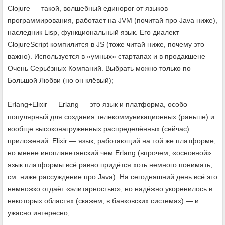
Clojure — такой, волшебный единорог от языков
программирования, работает на JVM (почитай про Java ниже),
наследник Lisp, функциональный язык. Его диалект
ClojureScript компилится в JS (тоже читай ниже, почему это
важно). Используется в «умных» стартапах и в продакшене
Очень Серьёзных Компаний. Выбрать можно только по
Большой Любви (но он клёвый);
Erlang+Elixir — Erlang — это язык и платформа, особо
популярный для создания телекоммуникационных (раньше) и
вообще высоконагруженных распределённых (сейчас)
приложений. Elixir — язык, работающий на той же платформе,
но менее инопланетянский чем Erlang (впрочем, «основной»
язык платформы всё равно придётся хоть немного понимать,
см. ниже рассуждение про Java). На сегодняшний день всё это
немножко отдаёт «элитарностью», но надёжно укоренилось в
некоторых областях (скажем, в банковских системах) — и
ужасно интересно;