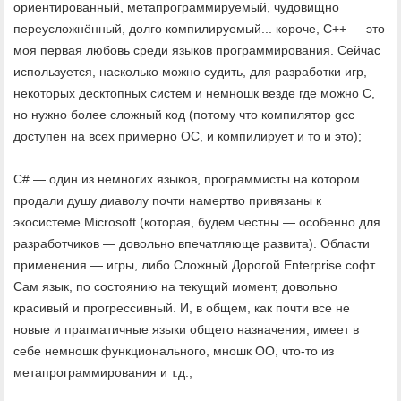
ориентированный, метапрограммируемый, чудовищно
переусложнённый, долго компилируемый... короче, C++ — это
моя первая любовь среди языков программирования. Сейчас
используется, насколько можно судить, для разработки игр,
некоторых десктопных систем и немношк везде где можно C,
но нужно более сложный код (потому что компилятор gcc
доступен на всех примерно ОС, и компилирует и то и это);
C# — один из немногих языков, программисты на котором
продали душу диаволу почти намертво привязаны к
экосистеме Microsoft (которая, будем честны — особенно для
разработчиков — довольно впечатляюще развита). Области
применения — игры, либо Сложный Дорогой Enterprise софт.
Сам язык, по состоянию на текущий момент, довольно
красивый и прогрессивный. И, в общем, как почти все не
новые и прагматичные языки общего назначения, имеет в
себе немношк функционального, мношк ОО, что-то из
метапрограммирования и т.д.;