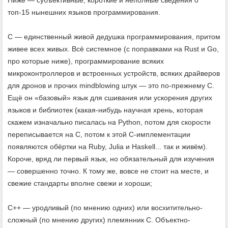
Ниже — субъективные, короткие и неполные сведения о
топ-15 нынешних языков программирования.
C — единственный живой дедушка программирования, притом
живее всех живых. Всё системное (с поправками на Rust и Go,
про которые ниже), программирование всяких
микроконтроллеров и встроенных устройств, всяких драйверов
для дронов и прочих mindblowing штук — это по-прежнему C.
Ещё он «базовый» язык для сшивания или ускорения других
языков и библиотек (какая-нибудь научная хрень, которая
скажем изначально писалась на Python, потом для скорости
переписывается на C, потом к этой C-имплементации
появляются обёртки на Ruby, Julia и Haskell... так и живём).
Короче, вряд ли первый язык, но обязательный для изучения
— совершенно точно. К тому же, вовсе не стоит на месте, и
свежие стандарты вполне свежи и хороши;
C++ — уродливый (по мнению одних) или восхитительно-
сложный (по мнению других) племянник C. Объектно-