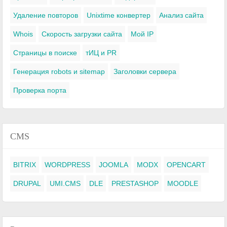
Удаление повторов
Unixtime конвертер
Анализ сайта
Whois
Скорость загрузки сайта
Мой IP
Страницы в поиске
тИЦ и PR
Генерация robots и sitemap
Заголовки сервера
Проверка порта
CMS
BITRIX
WORDPRESS
JOOMLA
MODX
OPENCART
DRUPAL
UMI.CMS
DLE
PRESTASHOP
MOODLE