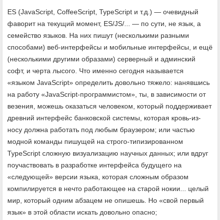
ES (JavaScript, CoffeeScript, TypeScript и т.д.) — очевидный
фаворит на текущий момент, ES/JS/... — по сути, не язык, а
семейство языков. На них пишут (несколькими разными
способами) веб-интерфейсы и мобильные интерфейсы, и ещё
(несколькими другими образами) серверный и админский
софт, и черта лысого. Что именно сегодня называется
«языком JavaScript» определить довольно тяжело: нанявшись
на работу «JavaScript-программистом», ты, в зависимости от
везения, можешь оказаться человеком, который поддерживает
древний интерфейс банковской системы, которая кровь-из-
носу должна работать под любым браузером; или частью
модной команды пишущей на строго-типизированном
TypeScript сложную визуализацию научных данных; или вдруг
поучаствовать в разработке интерфейса будущего на
«следующей» версии языка, которая сложным образом
компилируется в нечто работающее на старой нокии... целый
мир, который одним абзацем не опишешь. Но «свой первый
язык» в этой области искать довольно опасно;