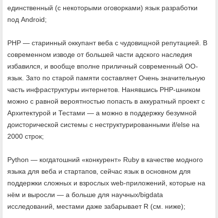
единственный (с некоторыми оговорками) язык разработки
под Android;
PHP — старинный оккупант веба с чудовищной репутацией. В
современном изводе от большей части адского наследия
избавился, и вообще вполне приличный современный ОО-
язык. Зато по старой памяти составляет Очень значительную
часть инфраструктуры интернетов. Нанявшись PHP-шником
можно с равной вероятностью попасть в аккуратный проект с
Архитектурой и Тестами — а можно в поддержку безумной
доисторической системы с неструктурированными if/else на
2000 строк;
Python — когдатошний «конкурент» Ruby в качестве модного
языка для веба и стартапов, сейчас язык в основном для
поддержки сложных и взрослых web-приложений, которые на
нём и выросли — а больше для научных/bigdata
исследований, местами даже забарывает R (см. ниже);