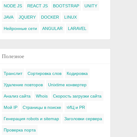
NODE JS
REACT JS
BOOTSTRAP
UNITY
JAVA
JQUERY
DOCKER
LINUX
Нейронные сети
ANGULAR
LARAVEL
Полезное
Транслит
Сортировка слов
Кодировка
Удаление повторов
Unixtime конвертер
Анализ сайта
Whois
Скорость загрузки сайта
Мой IP
Страницы в поиске
тИЦ и PR
Генерация robots и sitemap
Заголовки сервера
Проверка порта