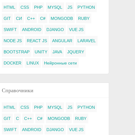
HTML
CSS
PHP
MYSQL
JS
PYTHON
GIT
СИ
C++
C#
MONGODB
RUBY
SWIFT
ANDROID
DJANGO
VUE JS
NODE JS
REACT JS
ANGULAR
LARAVEL
BOOTSTRAP
UNITY
JAVA
JQUERY
DOCKER
LINUX
Нейронные сети
Справочники
HTML
CSS
PHP
MYSQL
JS
PYTHON
GIT
C
C++
C#
MONGODB
RUBY
SWIFT
ANDROID
DJANGO
VUE JS