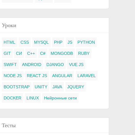
Уроки
HTML
CSS
MYSQL
PHP
JS
PYTHON
GIT
СИ
C++
C#
MONGODB
RUBY
SWIFT
ANDROID
DJANGO
VUE JS
NODE JS
REACT JS
ANGULAR
LARAVEL
BOOTSTRAP
UNITY
JAVA
JQUERY
DOCKER
LINUX
Нейронные сети
Тесты