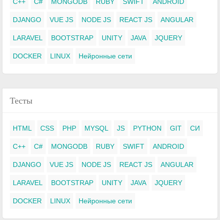
C++
C#
MONGODB
RUBY
SWIFT
ANDROID
DJANGO
VUE JS
NODE JS
REACT JS
ANGULAR
LARAVEL
BOOTSTRAP
UNITY
JAVA
JQUERY
DOCKER
LINUX
Нейронные сети
Тесты
HTML
CSS
PHP
MYSQL
JS
PYTHON
GIT
СИ
C++
C#
MONGODB
RUBY
SWIFT
ANDROID
DJANGO
VUE JS
NODE JS
REACT JS
ANGULAR
LARAVEL
BOOTSTRAP
UNITY
JAVA
JQUERY
DOCKER
LINUX
Нейронные сети