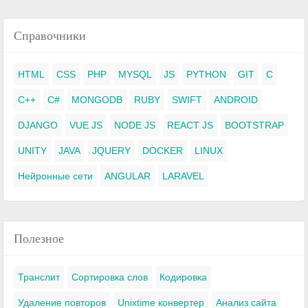
Справочники
HTML
CSS
PHP
MYSQL
JS
PYTHON
GIT
C
C++
C#
MONGODB
RUBY
SWIFT
ANDROID
DJANGO
VUE JS
NODE JS
REACT JS
BOOTSTRAP
UNITY
JAVA
JQUERY
DOCKER
LINUX
Нейронные сети
ANGULAR
LARAVEL
Полезное
Транслит
Сортировка слов
Кодировка
Удаление повторов
Unixtime конвертер
Анализ сайта