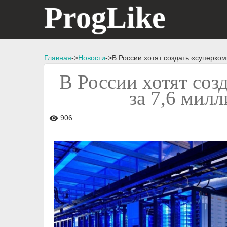
ProgLike
Главная
->
Новости
->В России хотят создать «суперко
В России хотят соз
за 7,6 милл
906
visibility