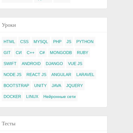
Уроки
HTML
CSS
MYSQL
PHP
JS
PYTHON
GIT
СИ
C++
C#
MONGODB
RUBY
SWIFT
ANDROID
DJANGO
VUE JS
NODE JS
REACT JS
ANGULAR
LARAVEL
BOOTSTRAP
UNITY
JAVA
JQUERY
DOCKER
LINUX
Нейронные сети
Тесты