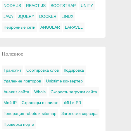
NODE JS
REACT JS
BOOTSTRAP
UNITY
JAVA
JQUERY
DOCKER
LINUX
Нейронные сети
ANGULAR
LARAVEL
Полезное
Транслит
Сортировка слов
Кодировка
Удаление повторов
Unixtime конвертер
Анализ сайта
Whois
Скорость загрузки сайта
Мой IP
Страницы в поиске
тИЦ и PR
Генерация robots и sitemap
Заголовки сервера
Проверка порта