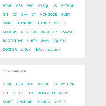
HTML
CSS
PHP
MYSQL
JS
PYTHON
GIT
СИ
C++
C#
MONGODB
RUBY
SWIFT
ANDROID
DJANGO
VUE JS
NODE JS
REACT JS
ANGULAR
LARAVEL
BOOTSTRAP
UNITY
JAVA
JQUERY
DOCKER
LINUX
Нейронные сети
Справочники
HTML
CSS
PHP
MYSQL
JS
PYTHON
GIT
C
C++
C#
MONGODB
RUBY
SWIFT
ANDROID
DJANGO
VUE JS